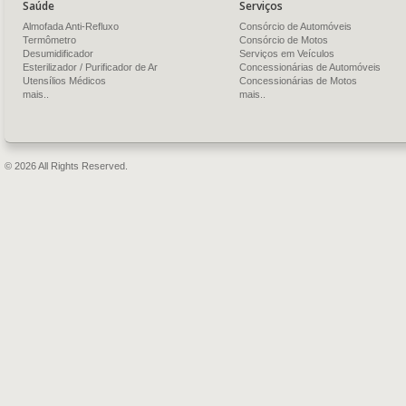
Saúde
Serviços
Almofada Anti-Refluxo
Consórcio de Automóveis
Termômetro
Consórcio de Motos
Desumidificador
Serviços em Veículos
Esterilizador / Purificador de Ar
Concessionárias de Automóveis
Utensílios Médicos
Concessionárias de Motos
mais..
mais..
© 2026 All Rights Reserved.