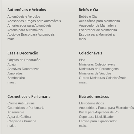
Automóveis e Veículos
Bebês e Cia
Automóveis e Veículos
Bebês e Cia
Acessórios / Peças para Automóveis
Acessórios para Mamadeira
Amortecedor para Automóveis
Aquecedor de Mamadeira
Antena para Automóveis
Escorredor de Mamadeira
Apoio de Braço para Automóveis
Escova para Mamadeira
mais..
mais..
Casa e Decoração
Colecionáveis
Objetos de Decoração
Pipa
Abajur
Miniaturas Colecionáveis
Adesivos Decorativos
Miniaturas de Personagens
Almofadas
Miniaturas de Veículos
Bomboniére
Outras Miniaturas Colecionáveis
mais..
mais..
Cosméticos e Perfumaria
Eletrodomésticos
Creme Anti-Estrias
Eletrodomésticos
Cosméticos e Perfumaria
Acessórios / Peças para Eletrodomés
Absorvente
Bocal para Aspirador de Pó
Água de Colônia
Copo para Liquidificador
Chapinha / Prancha
Lâmina para Liquidificador
mais..
mais..