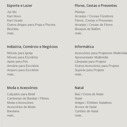
Esporte e Lazer
Flores, Cestas e Presentes
Jet Ski
Plantas
Kart Novo
Arranjos / Coroas Fúnebres
Kart Usado
Flores, Cestas e Presentes
Outros Artigos para Praia e Piscina
Arranjos / Cestas de Flores
Bicicleta
Bouquet de Balões
mais..
mais..
Indústria, Comércio e Negócios
Informática
Móveis para Igreja
Acessórios para Projetores Multimídia
Móveis para Escritório
Apresentador Multimídia
Apoio para Pés
Lâmpada para Projetor
Armário para Escritório
Outros Acessórios para Projetor
Arquivo para Escritório
Suporte para Projetor
mais..
mais..
Moda e Acessórios
Natal
Calçados para Bebê
Baú / Cesta de Natal
Camisetas de Bandas / Filmes
Natal
Moda e Acessórios
Artigos / Enfeites Natalinos
Acessórios de Moda
Árvore de Natal
Bandana
Cartões de Natal
mais..
mais..