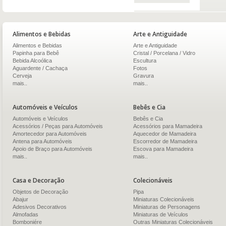
Alimentos e Bebidas
Arte e Antiguidade
Alimentos e Bebidas
Arte e Antiguidade
Papinha para Bebê
Cristal / Porcelana / Vidro
Bebida Alcoólica
Escultura
Aguardente / Cachaça
Fotos
Cerveja
Gravura
mais..
mais..
Automóveis e Veículos
Bebês e Cia
Automóveis e Veículos
Bebês e Cia
Acessórios / Peças para Automóveis
Acessórios para Mamadeira
Amortecedor para Automóveis
Aquecedor de Mamadeira
Antena para Automóveis
Escorredor de Mamadeira
Apoio de Braço para Automóveis
Escova para Mamadeira
mais..
mais..
Casa e Decoração
Colecionáveis
Objetos de Decoração
Pipa
Abajur
Miniaturas Colecionáveis
Adesivos Decorativos
Miniaturas de Personagens
Almofadas
Miniaturas de Veículos
Bomboniére
Outras Miniaturas Colecionáveis