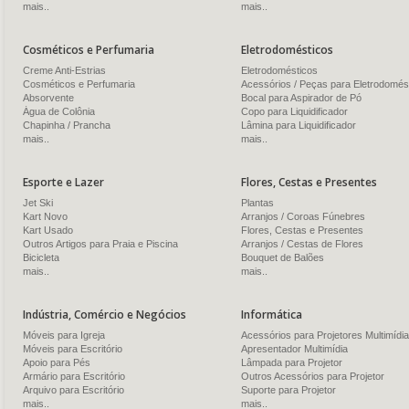
mais..
mais..
Cosméticos e Perfumaria
Eletrodomésticos
Creme Anti-Estrias
Eletrodomésticos
Cosméticos e Perfumaria
Acessórios / Peças para Eletrodomés
Absorvente
Bocal para Aspirador de Pó
Água de Colônia
Copo para Liquidificador
Chapinha / Prancha
Lâmina para Liquidificador
mais..
mais..
Esporte e Lazer
Flores, Cestas e Presentes
Jet Ski
Plantas
Kart Novo
Arranjos / Coroas Fúnebres
Kart Usado
Flores, Cestas e Presentes
Outros Artigos para Praia e Piscina
Arranjos / Cestas de Flores
Bicicleta
Bouquet de Balões
mais..
mais..
Indústria, Comércio e Negócios
Informática
Móveis para Igreja
Acessórios para Projetores Multimídia
Móveis para Escritório
Apresentador Multimídia
Apoio para Pés
Lâmpada para Projetor
Armário para Escritório
Outros Acessórios para Projetor
Arquivo para Escritório
Suporte para Projetor
mais..
mais..