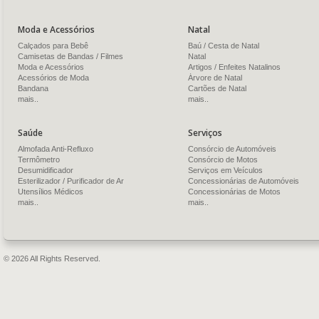
Moda e Acessórios
Natal
Calçados para Bebê
Baú / Cesta de Natal
Camisetas de Bandas / Filmes
Natal
Moda e Acessórios
Artigos / Enfeites Natalinos
Acessórios de Moda
Árvore de Natal
Bandana
Cartões de Natal
mais..
mais..
Saúde
Serviços
Almofada Anti-Refluxo
Consórcio de Automóveis
Termômetro
Consórcio de Motos
Desumidificador
Serviços em Veículos
Esterilizador / Purificador de Ar
Concessionárias de Automóveis
Utensílios Médicos
Concessionárias de Motos
mais..
mais..
© 2026 All Rights Reserved.