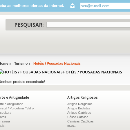
eba as melhores ofertas da internet.
PESQUISAR:
Home
Turismo
Hotéis / Pousadas Nacionais
HOTÉIS / POUSADAS NACIONAIS
Nenhum produto encontrado!
rte e Antiguidade
Artigos Religiosos
rte e Antiguidade
Artigos Religiosos
ristal / Porcelana / Vidro
Artigos Budistas
scultura
Artigos Católicos
otos
Cálice Católico
ravura
Camisas Católicas
ais..
mais..