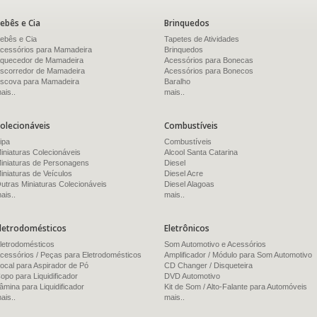
ebês e Cia
Brinquedos
ebês e Cia
Tapetes de Atividades
cessórios para Mamadeira
Brinquedos
quecedor de Mamadeira
Acessórios para Bonecas
scorredor de Mamadeira
Acessórios para Bonecos
scova para Mamadeira
Baralho
ais..
mais..
olecionáveis
Combustíveis
ipa
Combustíveis
iniaturas Colecionáveis
Alcool Santa Catarina
iniaturas de Personagens
Diesel
iniaturas de Veículos
Diesel Acre
utras Miniaturas Colecionáveis
Diesel Alagoas
ais..
mais..
letrodomésticos
Eletrônicos
letrodomésticos
Som Automotivo e Acessórios
cessórios / Peças para Eletrodomésticos
Amplificador / Módulo para Som Automotivo
ocal para Aspirador de Pó
CD Changer / Disqueteira
opo para Liquidificador
DVD Automotivo
âmina para Liquidificador
Kit de Som / Alto-Falante para Automóveis
ais..
mais..