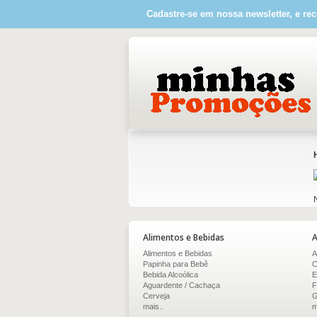
Cadastre-se em nossa newsletter, e rec
Alimentos e Bebidas
A
Alimentos e Bebidas
A
Papinha para Bebê
C
Bebida Alcoólica
E
Aguardente / Cachaça
F
Cerveja
G
mais..
m