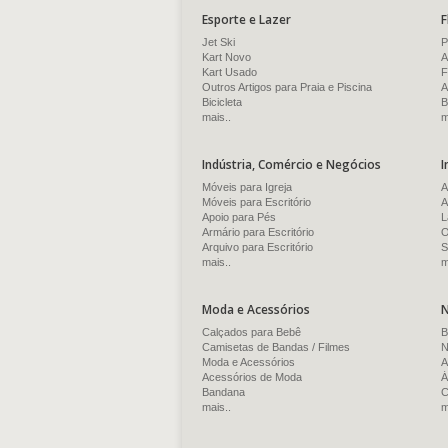
Esporte e Lazer
F
Jet Ski
P
Kart Novo
A
Kart Usado
F
Outros Artigos para Praia e Piscina
A
Bicicleta
B
mais..
m
Indústria, Comércio e Negócios
I
Móveis para Igreja
A
Móveis para Escritório
A
Apoio para Pés
L
Armário para Escritório
O
Arquivo para Escritório
S
mais..
m
Moda e Acessórios
N
Calçados para Bebê
B
Camisetas de Bandas / Filmes
N
Moda e Acessórios
A
Acessórios de Moda
Á
Bandana
C
mais..
m