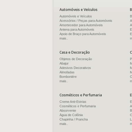
Automóveis e Veículos
B
Automóveis e Veículos
B
Acessórios / Peças para Automóveis
A
Amortecedor para Automóveis
A
Antena para Automóveis
E
Apoio de Braço para Automóveis
E
mais..
m
Casa e Decoração
C
Objetos de Decoração
P
Abajur
M
Adesivos Decorativos
M
Almofadas
M
Bomboniére
O
mais..
m
Cosméticos e Perfumaria
E
Creme Anti-Estrias
E
Cosméticos e Perfumaria
A
Absorvente
B
Água de Colônia
C
Chapinha / Prancha
L
mais..
m