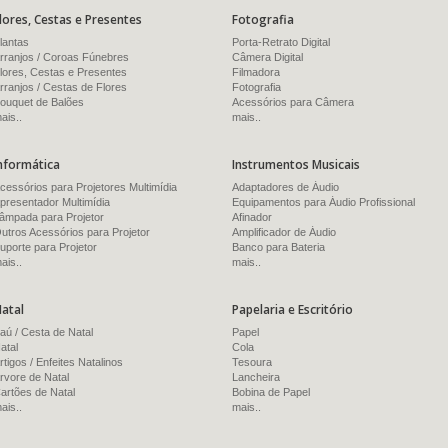
lores, Cestas e Presentes
Fotografia
lantas
Porta-Retrato Digital
rranjos / Coroas Fúnebres
Câmera Digital
lores, Cestas e Presentes
Filmadora
rranjos / Cestas de Flores
Fotografia
ouquet de Balões
Acessórios para Câmera
ais..
mais..
nformática
Instrumentos Musicais
cessórios para Projetores Multimídia
Adaptadores de Áudio
presentador Multimídia
Equipamentos para Áudio Profissional
âmpada para Projetor
Afinador
utros Acessórios para Projetor
Amplificador de Áudio
uporte para Projetor
Banco para Bateria
ais..
mais..
atal
Papelaria e Escritório
aú / Cesta de Natal
Papel
atal
Cola
rtigos / Enfeites Natalinos
Tesoura
rvore de Natal
Lancheira
artões de Natal
Bobina de Papel
ais..
mais..