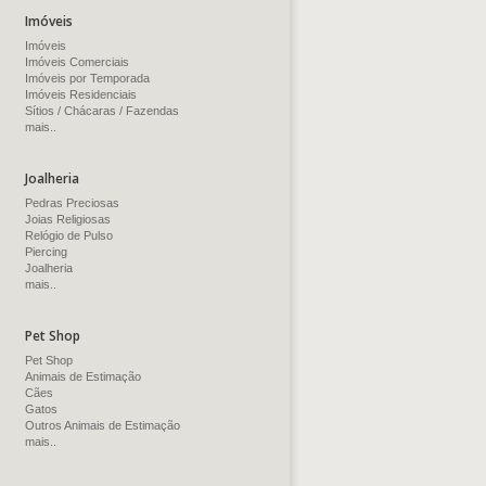
Imóveis
Imóveis
Imóveis Comerciais
Imóveis por Temporada
Imóveis Residenciais
Sítios / Chácaras / Fazendas
mais..
Joalheria
Pedras Preciosas
Joias Religiosas
Relógio de Pulso
Piercing
Joalheria
mais..
Pet Shop
Pet Shop
Animais de Estimação
Cães
Gatos
Outros Animais de Estimação
mais..