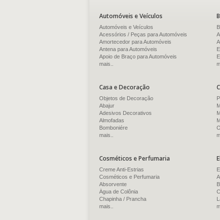
Automóveis e Veículos
B
Automóveis e Veículos
B
Acessórios / Peças para Automóveis
A
Amortecedor para Automóveis
A
Antena para Automóveis
E
Apoio de Braço para Automóveis
E
mais..
m
Casa e Decoração
C
Objetos de Decoração
P
Abajur
M
Adesivos Decorativos
M
Almofadas
M
Bomboniére
O
mais..
m
Cosméticos e Perfumaria
E
Creme Anti-Estrias
E
Cosméticos e Perfumaria
A
Absorvente
B
Água de Colônia
C
Chapinha / Prancha
L
mais..
m