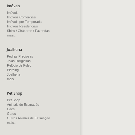
Imóveis
Imóveis
Imóveis Comerciais
Imóveis por Temporada
Imóveis Residenciais
Sítios / Chácaras / Fazendas
mais..
Joalheria
Pedras Preciosas
Joias Religiosas
Relógio de Pulso
Piercing
Joalheria
mais..
Pet Shop
Pet Shop
Animais de Estimação
Cães
Gatos
Outros Animais de Estimação
mais..