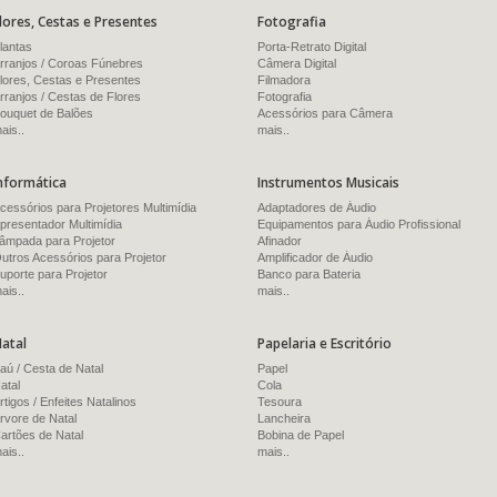
lores, Cestas e Presentes
Fotografia
lantas
Porta-Retrato Digital
rranjos / Coroas Fúnebres
Câmera Digital
lores, Cestas e Presentes
Filmadora
rranjos / Cestas de Flores
Fotografia
ouquet de Balões
Acessórios para Câmera
ais..
mais..
nformática
Instrumentos Musicais
cessórios para Projetores Multimídia
Adaptadores de Áudio
presentador Multimídia
Equipamentos para Áudio Profissional
âmpada para Projetor
Afinador
utros Acessórios para Projetor
Amplificador de Áudio
uporte para Projetor
Banco para Bateria
ais..
mais..
atal
Papelaria e Escritório
aú / Cesta de Natal
Papel
atal
Cola
rtigos / Enfeites Natalinos
Tesoura
rvore de Natal
Lancheira
artões de Natal
Bobina de Papel
ais..
mais..