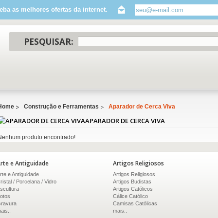
eba as melhores ofertas da internet.
PESQUISAR:
Home
Construção e Ferramentas
Aparador de Cerca Viva
APARADOR DE CERCA VIVA
Nenhum produto encontrado!
rte e Antiguidade
Artigos Religiosos
rte e Antiguidade
Artigos Religiosos
ristal / Porcelana / Vidro
Artigos Budistas
scultura
Artigos Católicos
otos
Cálice Católico
ravura
Camisas Católicas
ais..
mais..