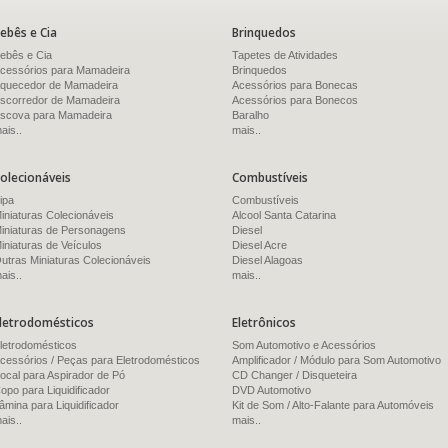
ebês e Cia
Brinquedos
ebês e Cia
Tapetes de Atividades
cessórios para Mamadeira
Brinquedos
quecedor de Mamadeira
Acessórios para Bonecas
scorredor de Mamadeira
Acessórios para Bonecos
scova para Mamadeira
Baralho
ais..
mais..
olecionáveis
Combustíveis
ipa
Combustíveis
iniaturas Colecionáveis
Alcool Santa Catarina
iniaturas de Personagens
Diesel
iniaturas de Veículos
Diesel Acre
utras Miniaturas Colecionáveis
Diesel Alagoas
ais..
mais..
letrodomésticos
Eletrônicos
letrodomésticos
Som Automotivo e Acessórios
cessórios / Peças para Eletrodomésticos
Amplificador / Módulo para Som Automotivo
ocal para Aspirador de Pó
CD Changer / Disqueteira
opo para Liquidificador
DVD Automotivo
âmina para Liquidificador
Kit de Som / Alto-Falante para Automóveis
ais..
mais..