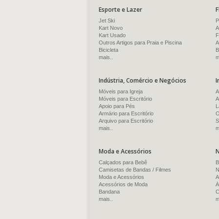
Esporte e Lazer
F
Jet Ski
P
Kart Novo
A
Kart Usado
F
Outros Artigos para Praia e Piscina
A
Bicicleta
B
mais..
m
Indústria, Comércio e Negócios
I
Móveis para Igreja
A
Móveis para Escritório
A
Apoio para Pés
L
Armário para Escritório
O
Arquivo para Escritório
S
mais..
m
Moda e Acessórios
N
Calçados para Bebê
B
Camisetas de Bandas / Filmes
N
Moda e Acessórios
A
Acessórios de Moda
Á
Bandana
C
mais..
m