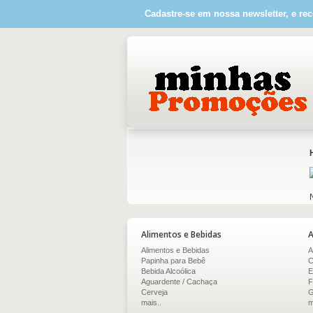
Cadastre-se em nossa newsletter, e rec
Alimentos e Bebidas
A
Alimentos e Bebidas
A
Papinha para Bebê
C
Bebida Alcoólica
E
Aguardente / Cachaça
F
Cerveja
G
mais..
m