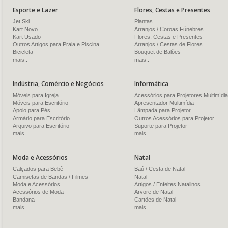
Esporte e Lazer
Flores, Cestas e Presentes
Jet Ski
Plantas
Kart Novo
Arranjos / Coroas Fúnebres
Kart Usado
Flores, Cestas e Presentes
Outros Artigos para Praia e Piscina
Arranjos / Cestas de Flores
Bicicleta
Bouquet de Balões
mais..
mais..
Indústria, Comércio e Negócios
Informática
Móveis para Igreja
Acessórios para Projetores Multimídia
Móveis para Escritório
Apresentador Multimídia
Apoio para Pés
Lâmpada para Projetor
Armário para Escritório
Outros Acessórios para Projetor
Arquivo para Escritório
Suporte para Projetor
mais..
mais..
Moda e Acessórios
Natal
Calçados para Bebê
Baú / Cesta de Natal
Camisetas de Bandas / Filmes
Natal
Moda e Acessórios
Artigos / Enfeites Natalinos
Acessórios de Moda
Árvore de Natal
Bandana
Cartões de Natal
mais..
mais..