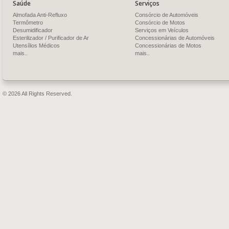
Saúde
Serviços
Almofada Anti-Refluxo
Consórcio de Automóveis
Termômetro
Consórcio de Motos
Desumidificador
Serviços em Veículos
Esterilizador / Purificador de Ar
Concessionárias de Automóveis
Utensílios Médicos
Concessionárias de Motos
mais..
mais..
© 2026 All Rights Reserved.