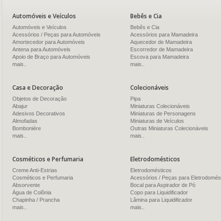
Automóveis e Veículos
Bebês e Cia
Automóveis e Veículos
Bebês e Cia
Acessórios / Peças para Automóveis
Acessórios para Mamadeira
Amortecedor para Automóveis
Aquecedor de Mamadeira
Antena para Automóveis
Escorredor de Mamadeira
Apoio de Braço para Automóveis
Escova para Mamadeira
mais..
mais..
Casa e Decoração
Colecionáveis
Objetos de Decoração
Pipa
Abajur
Miniaturas Colecionáveis
Adesivos Decorativos
Miniaturas de Personagens
Almofadas
Miniaturas de Veículos
Bomboniére
Outras Miniaturas Colecionáveis
mais..
mais..
Cosméticos e Perfumaria
Eletrodomésticos
Creme Anti-Estrias
Eletrodomésticos
Cosméticos e Perfumaria
Acessórios / Peças para Eletrodomés
Absorvente
Bocal para Aspirador de Pó
Água de Colônia
Copo para Liquidificador
Chapinha / Prancha
Lâmina para Liquidificador
mais..
mais..