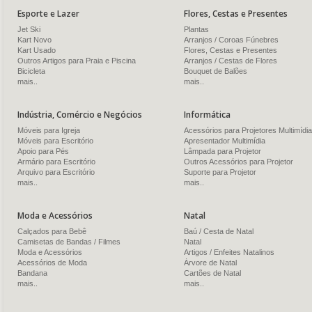
Esporte e Lazer
Flores, Cestas e Presentes
Jet Ski
Plantas
Kart Novo
Arranjos / Coroas Fúnebres
Kart Usado
Flores, Cestas e Presentes
Outros Artigos para Praia e Piscina
Arranjos / Cestas de Flores
Bicicleta
Bouquet de Balões
mais..
mais..
Indústria, Comércio e Negócios
Informática
Móveis para Igreja
Acessórios para Projetores Multimídia
Móveis para Escritório
Apresentador Multimídia
Apoio para Pés
Lâmpada para Projetor
Armário para Escritório
Outros Acessórios para Projetor
Arquivo para Escritório
Suporte para Projetor
mais..
mais..
Moda e Acessórios
Natal
Calçados para Bebê
Baú / Cesta de Natal
Camisetas de Bandas / Filmes
Natal
Moda e Acessórios
Artigos / Enfeites Natalinos
Acessórios de Moda
Árvore de Natal
Bandana
Cartões de Natal
mais..
mais..