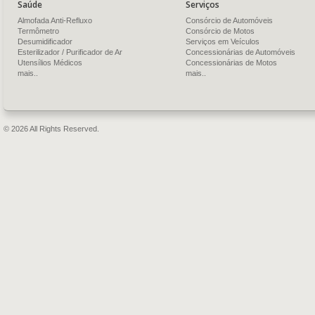
Saúde
Serviços
Almofada Anti-Refluxo
Consórcio de Automóveis
Termômetro
Consórcio de Motos
Desumidificador
Serviços em Veículos
Esterilizador / Purificador de Ar
Concessionárias de Automóveis
Utensílios Médicos
Concessionárias de Motos
mais..
mais..
© 2026 All Rights Reserved.