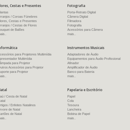
lores, Cestas e Presentes
Fotografia
lantas
Porta-Retrato Digital
rranjos / Coroas Fúnebres
Câmera Digital
lores, Cestas e Presentes
Filmadora
rranjos / Cestas de Flores
Fotografia
ouquet de Balões
Acessórios para Câmera
ais..
mais..
nformática
Instrumentos Musicais
cessórios para Projetores Multimídia
Adaptadores de Áudio
presentador Multimídia
Equipamentos para Áudio Profissional
âmpada para Projetor
Afinador
utros Acessórios para Projetor
Amplificador de Áudio
uporte para Projetor
Banco para Bateria
ais..
mais..
atal
Papelaria e Escritório
aú / Cesta de Natal
Papel
atal
Cola
rtigos / Enfeites Natalinos
Tesoura
rvore de Natal
Lancheira
artões de Natal
Bobina de Papel
ais..
mais..