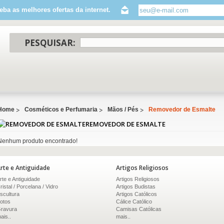
eba as melhores ofertas da internet.
PESQUISAR:
Home
Cosméticos e Perfumaria
Mãos / Pés
Removedor de Esmalte
REMOVEDOR DE ESMALTE
Nenhum produto encontrado!
rte e Antiguidade
Artigos Religiosos
rte e Antiguidade
Artigos Religiosos
ristal / Porcelana / Vidro
Artigos Budistas
scultura
Artigos Católicos
otos
Cálice Católico
ravura
Camisas Católicas
ais..
mais..