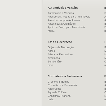
Automóveis e Veículos
B
Automóveis e Veículos
B
Acessórios / Peças para Automóveis
A
Amortecedor para Automóveis
A
Antena para Automóveis
E
Apoio de Braço para Automóveis
E
mais..
m
Casa e Decoração
C
Objetos de Decoração
P
Abajur
M
Adesivos Decorativos
M
Almofadas
M
Bomboniére
O
mais..
m
Cosméticos e Perfumaria
E
Creme Anti-Estrias
E
Cosméticos e Perfumaria
A
Absorvente
B
Água de Colônia
C
Chapinha / Prancha
L
mais..
m