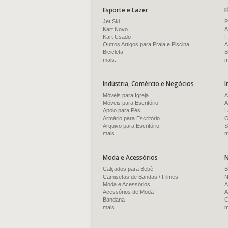
Esporte e Lazer
F
Jet Ski
P
Kart Novo
A
Kart Usado
F
Outros Artigos para Praia e Piscina
A
Bicicleta
B
mais..
m
Indústria, Comércio e Negócios
I
Móveis para Igreja
A
Móveis para Escritório
A
Apoio para Pés
L
Armário para Escritório
O
Arquivo para Escritório
S
mais..
m
Moda e Acessórios
N
Calçados para Bebê
B
Camisetas de Bandas / Filmes
N
Moda e Acessórios
A
Acessórios de Moda
Á
Bandana
C
mais..
m