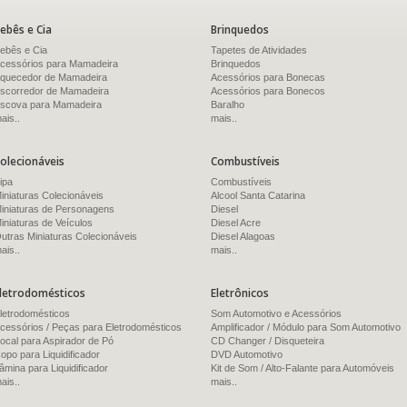
ebês e Cia
Brinquedos
ebês e Cia
Tapetes de Atividades
cessórios para Mamadeira
Brinquedos
quecedor de Mamadeira
Acessórios para Bonecas
scorredor de Mamadeira
Acessórios para Bonecos
scova para Mamadeira
Baralho
ais..
mais..
olecionáveis
Combustíveis
ipa
Combustíveis
iniaturas Colecionáveis
Alcool Santa Catarina
iniaturas de Personagens
Diesel
iniaturas de Veículos
Diesel Acre
utras Miniaturas Colecionáveis
Diesel Alagoas
ais..
mais..
letrodomésticos
Eletrônicos
letrodomésticos
Som Automotivo e Acessórios
cessórios / Peças para Eletrodomésticos
Amplificador / Módulo para Som Automotivo
ocal para Aspirador de Pó
CD Changer / Disqueteira
opo para Liquidificador
DVD Automotivo
âmina para Liquidificador
Kit de Som / Alto-Falante para Automóveis
ais..
mais..