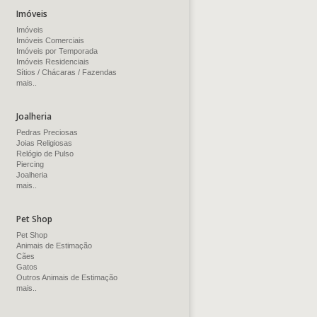
Imóveis
Imóveis
Imóveis Comerciais
Imóveis por Temporada
Imóveis Residenciais
Sítios / Chácaras / Fazendas
mais..
Joalheria
Pedras Preciosas
Joias Religiosas
Relógio de Pulso
Piercing
Joalheria
mais..
Pet Shop
Pet Shop
Animais de Estimação
Cães
Gatos
Outros Animais de Estimação
mais..