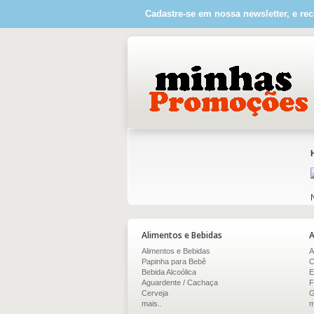
Cadastre-se em nossa newsletter, e rec
Alimentos e Bebidas
A
Alimentos e Bebidas
A
Papinha para Bebê
C
Bebida Alcoólica
E
Aguardente / Cachaça
F
Cerveja
G
mais..
m