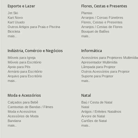
Esporte e Lazer
Flores, Cestas e Presentes
Jet Ski
Plantas
Kart Novo
Arranjos / Coroas Fúnebres
Kart Usado
Flores, Cestas e Presentes
Outros Artigos para Praia e Piscina
Arranjos / Cestas de Flores
Bicicleta
Bouquet de Balões
mais..
mais..
Indústria, Comércio e Negócios
Informática
Móveis para Igreja
Acessórios para Projetores Multimídia
Móveis para Escritório
Apresentador Multimídia
Apoio para Pés
Lâmpada para Projetor
Armário para Escritório
Outros Acessórios para Projetor
Arquivo para Escritório
Suporte para Projetor
mais..
mais..
Moda e Acessórios
Natal
Calçados para Bebê
Baú / Cesta de Natal
Camisetas de Bandas / Filmes
Natal
Moda e Acessórios
Artigos / Enfeites Natalinos
Acessórios de Moda
Árvore de Natal
Bandana
Cartões de Natal
mais..
mais..