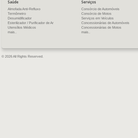
Saúde
Serviços
Almofada Anti-Refluxo
Consórcio de Automóveis
Termômetro
Consórcio de Motos
Desumidificador
Serviços em Veículos
Esterilizador / Purificador de Ar
Concessionárias de Automóveis
Utensílios Médicos
Concessionárias de Motos
mais..
mais..
© 2026 All Rights Reserved.