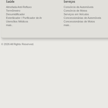
Saúde
Serviços
Almofada Anti-Refluxo
Consórcio de Automóveis
Termômetro
Consórcio de Motos
Desumidificador
Serviços em Veículos
Esterilizador / Purificador de Ar
Concessionárias de Automóveis
Utensílios Médicos
Concessionárias de Motos
mais..
mais..
© 2026 All Rights Reserved.