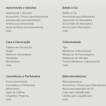
Automóveis e Veículos
Bebês e Cia
Automóveis e Veículos
Bebês e Cia
Acessórios / Peças para Automóveis
Acessórios para Mamadeira
Amortecedor para Automóveis
Aquecedor de Mamadeira
Antena para Automóveis
Escorredor de Mamadeira
Apoio de Braço para Automóveis
Escova para Mamadeira
mais..
mais..
Casa e Decoração
Colecionáveis
Objetos de Decoração
Pipa
Abajur
Miniaturas Colecionáveis
Adesivos Decorativos
Miniaturas de Personagens
Almofadas
Miniaturas de Veículos
Bomboniére
Outras Miniaturas Colecionáveis
mais..
mais..
Cosméticos e Perfumaria
Eletrodomésticos
Creme Anti-Estrias
Eletrodomésticos
Cosméticos e Perfumaria
Acessórios / Peças para Eletrodomés
Absorvente
Bocal para Aspirador de Pó
Água de Colônia
Copo para Liquidificador
Chapinha / Prancha
Lâmina para Liquidificador
mais..
mais..