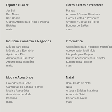
Esporte e Lazer
Flores, Cestas e Presentes
Jet Ski
Plantas
Kart Novo
Arranjos / Coroas Fúnebres
Kart Usado
Flores, Cestas e Presentes
Outros Artigos para Praia e Piscina
Arranjos / Cestas de Flores
Bicicleta
Bouquet de Balões
mais..
mais..
Indústria, Comércio e Negócios
Informática
Móveis para Igreja
Acessórios para Projetores Multimídia
Móveis para Escritório
Apresentador Multimídia
Apoio para Pés
Lâmpada para Projetor
Armário para Escritório
Outros Acessórios para Projetor
Arquivo para Escritório
Suporte para Projetor
mais..
mais..
Moda e Acessórios
Natal
Calçados para Bebê
Baú / Cesta de Natal
Camisetas de Bandas / Filmes
Natal
Moda e Acessórios
Artigos / Enfeites Natalinos
Acessórios de Moda
Árvore de Natal
Bandana
Cartões de Natal
mais..
mais..