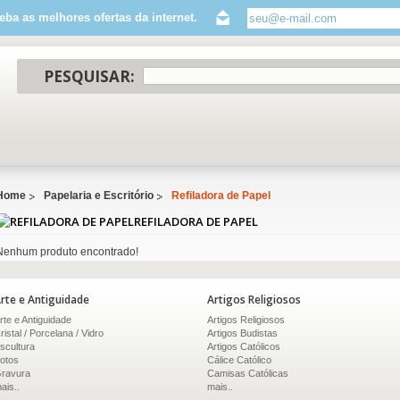
eba as melhores ofertas da internet.
PESQUISAR:
Home
Papelaria e Escritório
Refiladora de Papel
REFILADORA DE PAPEL
Nenhum produto encontrado!
rte e Antiguidade
Artigos Religiosos
rte e Antiguidade
Artigos Religiosos
ristal / Porcelana / Vidro
Artigos Budistas
scultura
Artigos Católicos
otos
Cálice Católico
ravura
Camisas Católicas
ais..
mais..