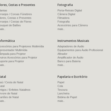
lores, Cestas e Presentes
Fotografia
lantas
Porta-Retrato Digital
rranjos / Coroas Fúnebres
Câmera Digital
lores, Cestas e Presentes
Filmadora
rranjos / Cestas de Flores
Fotografia
ouquet de Balões
Acessórios para Câmera
ais..
mais..
nformática
Instrumentos Musicais
cessórios para Projetores Multimídia
Adaptadores de Áudio
presentador Multimídia
Equipamentos para Áudio Profissional
âmpada para Projetor
Afinador
utros Acessórios para Projetor
Amplificador de Áudio
uporte para Projetor
Banco para Bateria
ais..
mais..
atal
Papelaria e Escritório
aú / Cesta de Natal
Papel
atal
Cola
rtigos / Enfeites Natalinos
Tesoura
rvore de Natal
Lancheira
artões de Natal
Bobina de Papel
ais..
mais..