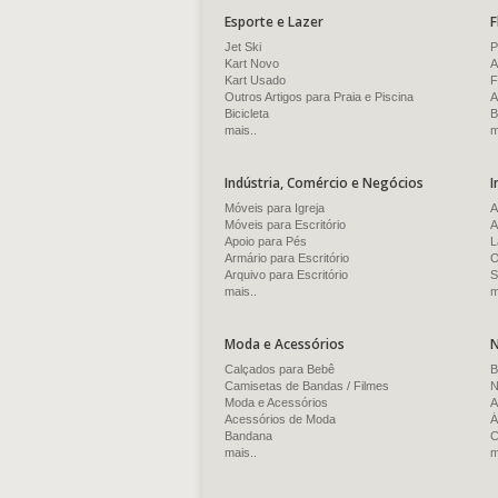
Esporte e Lazer
F
Jet Ski
P
Kart Novo
A
Kart Usado
F
Outros Artigos para Praia e Piscina
A
Bicicleta
B
mais..
m
Indústria, Comércio e Negócios
I
Móveis para Igreja
A
Móveis para Escritório
A
Apoio para Pés
L
Armário para Escritório
O
Arquivo para Escritório
S
mais..
m
Moda e Acessórios
N
Calçados para Bebê
B
Camisetas de Bandas / Filmes
N
Moda e Acessórios
A
Acessórios de Moda
Á
Bandana
C
mais..
m