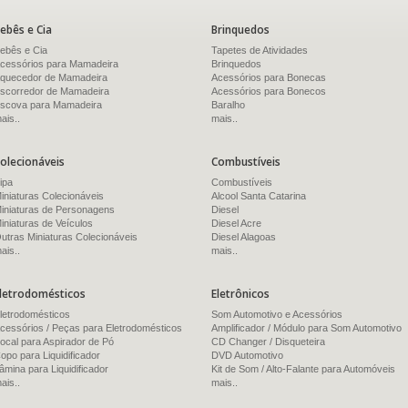
ebês e Cia
Brinquedos
ebês e Cia
Tapetes de Atividades
cessórios para Mamadeira
Brinquedos
quecedor de Mamadeira
Acessórios para Bonecas
scorredor de Mamadeira
Acessórios para Bonecos
scova para Mamadeira
Baralho
ais..
mais..
olecionáveis
Combustíveis
ipa
Combustíveis
iniaturas Colecionáveis
Alcool Santa Catarina
iniaturas de Personagens
Diesel
iniaturas de Veículos
Diesel Acre
utras Miniaturas Colecionáveis
Diesel Alagoas
ais..
mais..
letrodomésticos
Eletrônicos
letrodomésticos
Som Automotivo e Acessórios
cessórios / Peças para Eletrodomésticos
Amplificador / Módulo para Som Automotivo
ocal para Aspirador de Pó
CD Changer / Disqueteira
opo para Liquidificador
DVD Automotivo
âmina para Liquidificador
Kit de Som / Alto-Falante para Automóveis
ais..
mais..