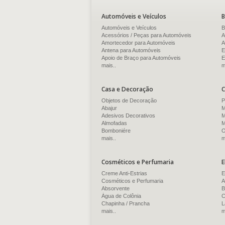
Automóveis e Veículos
B
Automóveis e Veículos
B
Acessórios / Peças para Automóveis
A
Amortecedor para Automóveis
A
Antena para Automóveis
E
Apoio de Braço para Automóveis
E
mais..
m
Casa e Decoração
C
Objetos de Decoração
P
Abajur
M
Adesivos Decorativos
M
Almofadas
M
Bomboniére
O
mais..
m
Cosméticos e Perfumaria
E
Creme Anti-Estrias
E
Cosméticos e Perfumaria
A
Absorvente
B
Água de Colônia
C
Chapinha / Prancha
L
mais..
m