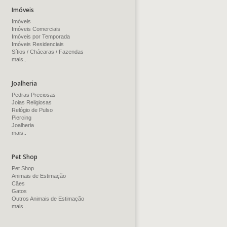
Imóveis
Imóveis
Imóveis Comerciais
Imóveis por Temporada
Imóveis Residenciais
Sítios / Chácaras / Fazendas
mais..
Joalheria
Pedras Preciosas
Joias Religiosas
Relógio de Pulso
Piercing
Joalheria
mais..
Pet Shop
Pet Shop
Animais de Estimação
Cães
Gatos
Outros Animais de Estimação
mais..