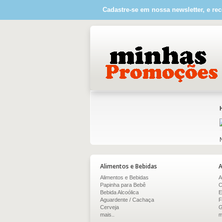
Cadastre-se em nossa newsletter, e rec
Alimentos e Bebidas
A
Alimentos e Bebidas
A
Papinha para Bebê
C
Bebida Alcoólica
E
Aguardente / Cachaça
F
Cerveja
G
mais..
m