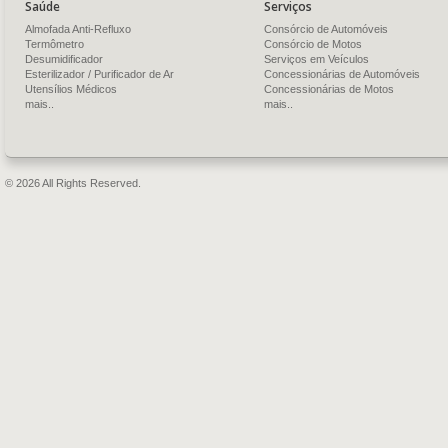
Saúde
Serviços
Almofada Anti-Refluxo
Consórcio de Automóveis
Termômetro
Consórcio de Motos
Desumidificador
Serviços em Veículos
Esterilizador / Purificador de Ar
Concessionárias de Automóveis
Utensílios Médicos
Concessionárias de Motos
mais..
mais..
© 2026 All Rights Reserved.