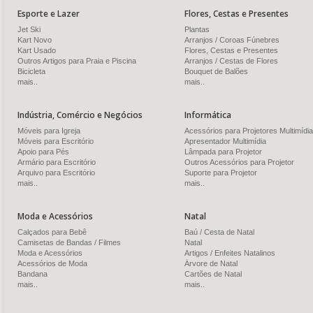
Esporte e Lazer
Flores, Cestas e Presentes
Jet Ski
Plantas
Kart Novo
Arranjos / Coroas Fúnebres
Kart Usado
Flores, Cestas e Presentes
Outros Artigos para Praia e Piscina
Arranjos / Cestas de Flores
Bicicleta
Bouquet de Balões
mais..
mais..
Indústria, Comércio e Negócios
Informática
Móveis para Igreja
Acessórios para Projetores Multimídia
Móveis para Escritório
Apresentador Multimídia
Apoio para Pés
Lâmpada para Projetor
Armário para Escritório
Outros Acessórios para Projetor
Arquivo para Escritório
Suporte para Projetor
mais..
mais..
Moda e Acessórios
Natal
Calçados para Bebê
Baú / Cesta de Natal
Camisetas de Bandas / Filmes
Natal
Moda e Acessórios
Artigos / Enfeites Natalinos
Acessórios de Moda
Árvore de Natal
Bandana
Cartões de Natal
mais..
mais..