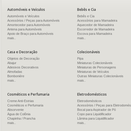
Automóveis e Veículos
Bebês e Cia
Automóveis e Veículos
Bebês e Cia
Acessórios / Peças para Automóveis
Acessórios para Mamadeira
Amortecedor para Automóveis
Aquecedor de Mamadeira
Antena para Automóveis
Escorredor de Mamadeira
Apoio de Braço para Automóveis
Escova para Mamadeira
mais..
mais..
Casa e Decoração
Colecionáveis
Objetos de Decoração
Pipa
Abajur
Miniaturas Colecionáveis
Adesivos Decorativos
Miniaturas de Personagens
Almofadas
Miniaturas de Veículos
Bomboniére
Outras Miniaturas Colecionáveis
mais..
mais..
Cosméticos e Perfumaria
Eletrodomésticos
Creme Anti-Estrias
Eletrodomésticos
Cosméticos e Perfumaria
Acessórios / Peças para Eletrodomés
Absorvente
Bocal para Aspirador de Pó
Água de Colônia
Copo para Liquidificador
Chapinha / Prancha
Lâmina para Liquidificador
mais..
mais..