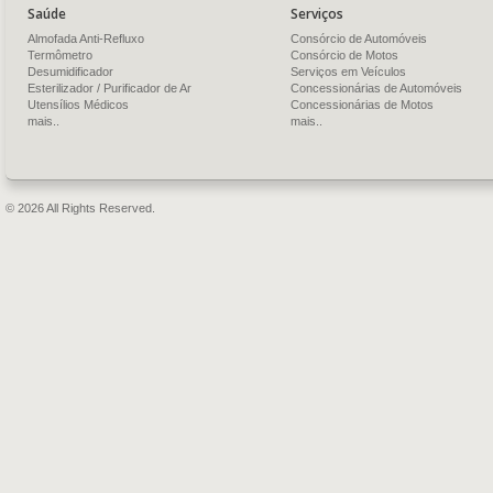
Saúde
Serviços
Almofada Anti-Refluxo
Consórcio de Automóveis
Termômetro
Consórcio de Motos
Desumidificador
Serviços em Veículos
Esterilizador / Purificador de Ar
Concessionárias de Automóveis
Utensílios Médicos
Concessionárias de Motos
mais..
mais..
© 2026 All Rights Reserved.