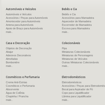
Automóveis e Veículos
Bebês e Cia
Automóveis e Veículos
Bebês e Cia
Acessórios / Peças para Automóveis
Acessórios para Mamadeira
Amortecedor para Automóveis
Aquecedor de Mamadeira
Antena para Automóveis
Escorredor de Mamadeira
Apoio de Braço para Automóveis
Escova para Mamadeira
mais..
mais..
Casa e Decoração
Colecionáveis
Objetos de Decoração
Pipa
Abajur
Miniaturas Colecionáveis
Adesivos Decorativos
Miniaturas de Personagens
Almofadas
Miniaturas de Veículos
Bomboniére
Outras Miniaturas Colecionáveis
mais..
mais..
Cosméticos e Perfumaria
Eletrodomésticos
Creme Anti-Estrias
Eletrodomésticos
Cosméticos e Perfumaria
Acessórios / Peças para Eletrodomés
Absorvente
Bocal para Aspirador de Pó
Água de Colônia
Copo para Liquidificador
Chapinha / Prancha
Lâmina para Liquidificador
mais..
mais..