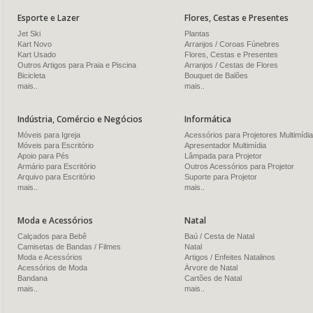
Esporte e Lazer
Flores, Cestas e Presentes
Jet Ski
Plantas
Kart Novo
Arranjos / Coroas Fúnebres
Kart Usado
Flores, Cestas e Presentes
Outros Artigos para Praia e Piscina
Arranjos / Cestas de Flores
Bicicleta
Bouquet de Balões
mais..
mais..
Indústria, Comércio e Negócios
Informática
Móveis para Igreja
Acessórios para Projetores Multimídia
Móveis para Escritório
Apresentador Multimídia
Apoio para Pés
Lâmpada para Projetor
Armário para Escritório
Outros Acessórios para Projetor
Arquivo para Escritório
Suporte para Projetor
mais..
mais..
Moda e Acessórios
Natal
Calçados para Bebê
Baú / Cesta de Natal
Camisetas de Bandas / Filmes
Natal
Moda e Acessórios
Artigos / Enfeites Natalinos
Acessórios de Moda
Árvore de Natal
Bandana
Cartões de Natal
mais..
mais..