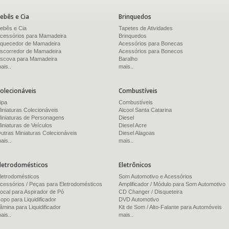
ebês e Cia
Brinquedos
ebês e Cia
Tapetes de Atividades
cessórios para Mamadeira
Brinquedos
quecedor de Mamadeira
Acessórios para Bonecas
scorredor de Mamadeira
Acessórios para Bonecos
scova para Mamadeira
Baralho
ais..
mais..
olecionáveis
Combustíveis
ipa
Combustíveis
iniaturas Colecionáveis
Alcool Santa Catarina
iniaturas de Personagens
Diesel
iniaturas de Veículos
Diesel Acre
utras Miniaturas Colecionáveis
Diesel Alagoas
ais..
mais..
letrodomésticos
Eletrônicos
letrodomésticos
Som Automotivo e Acessórios
cessórios / Peças para Eletrodomésticos
Amplificador / Módulo para Som Automotivo
ocal para Aspirador de Pó
CD Changer / Disqueteira
opo para Liquidificador
DVD Automotivo
âmina para Liquidificador
Kit de Som / Alto-Falante para Automóveis
ais..
mais..