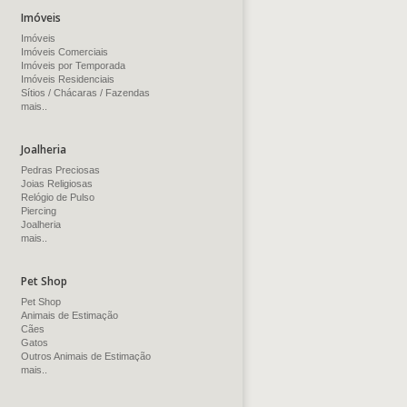
Imóveis
Imóveis
Imóveis Comerciais
Imóveis por Temporada
Imóveis Residenciais
Sítios / Chácaras / Fazendas
mais..
Joalheria
Pedras Preciosas
Joias Religiosas
Relógio de Pulso
Piercing
Joalheria
mais..
Pet Shop
Pet Shop
Animais de Estimação
Cães
Gatos
Outros Animais de Estimação
mais..