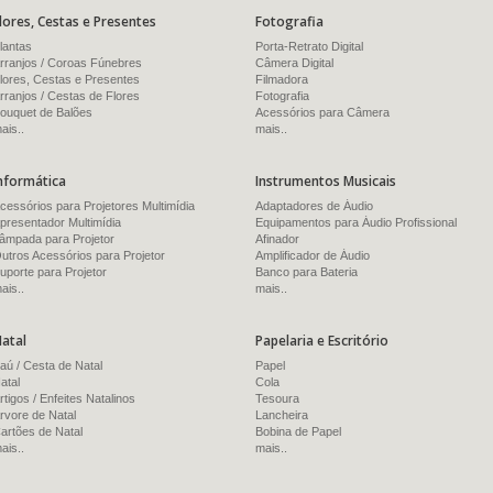
lores, Cestas e Presentes
Fotografia
lantas
Porta-Retrato Digital
rranjos / Coroas Fúnebres
Câmera Digital
lores, Cestas e Presentes
Filmadora
rranjos / Cestas de Flores
Fotografia
ouquet de Balões
Acessórios para Câmera
ais..
mais..
nformática
Instrumentos Musicais
cessórios para Projetores Multimídia
Adaptadores de Áudio
presentador Multimídia
Equipamentos para Áudio Profissional
âmpada para Projetor
Afinador
utros Acessórios para Projetor
Amplificador de Áudio
uporte para Projetor
Banco para Bateria
ais..
mais..
atal
Papelaria e Escritório
aú / Cesta de Natal
Papel
atal
Cola
rtigos / Enfeites Natalinos
Tesoura
rvore de Natal
Lancheira
artões de Natal
Bobina de Papel
ais..
mais..