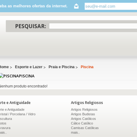
eba as melhores ofertas da internet.
PESQUISAR:
Home
Esporte e Lazer
Praia e Piscina
Piscina
PISCINA
Nenhum produto encontrado!
rte e Antiguidade
Artigos Religiosos
rte e Antiguidade
Artigos Religiosos
ristal / Porcelana / Vidro
Artigos Budistas
scultura
Artigos Católicos
otos
Cálice Católico
ravura
Camisas Católicas
ais..
mais..