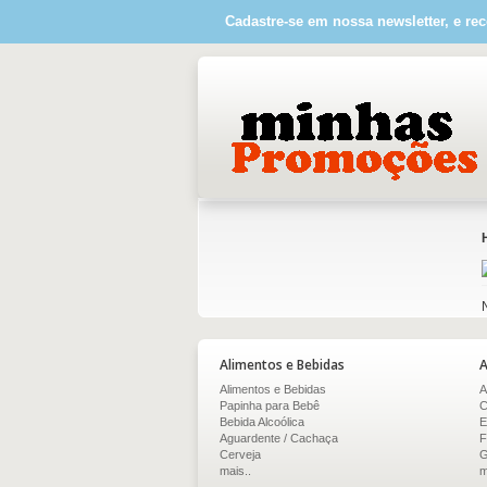
Cadastre-se em nossa newsletter, e rec
Alimentos e Bebidas
A
Alimentos e Bebidas
A
Papinha para Bebê
C
Bebida Alcoólica
E
Aguardente / Cachaça
F
Cerveja
G
mais..
m