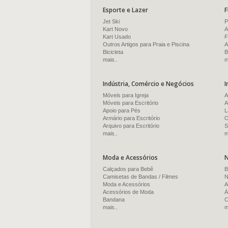
Esporte e Lazer
F
Jet Ski
P
Kart Novo
A
Kart Usado
F
Outros Artigos para Praia e Piscina
A
Bicicleta
B
mais..
m
Indústria, Comércio e Negócios
I
Móveis para Igreja
A
Móveis para Escritório
A
Apoio para Pés
L
Armário para Escritório
O
Arquivo para Escritório
S
mais..
m
Moda e Acessórios
N
Calçados para Bebê
B
Camisetas de Bandas / Filmes
N
Moda e Acessórios
A
Acessórios de Moda
Á
Bandana
C
mais..
m