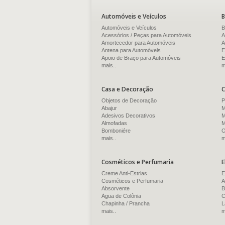
Automóveis e Veículos
B
Automóveis e Veículos
B
Acessórios / Peças para Automóveis
A
Amortecedor para Automóveis
A
Antena para Automóveis
E
Apoio de Braço para Automóveis
E
mais..
m
Casa e Decoração
C
Objetos de Decoração
P
Abajur
M
Adesivos Decorativos
M
Almofadas
M
Bomboniére
O
mais..
m
Cosméticos e Perfumaria
E
Creme Anti-Estrias
E
Cosméticos e Perfumaria
A
Absorvente
B
Água de Colônia
C
Chapinha / Prancha
L
mais..
m