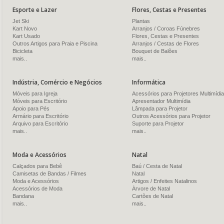
Esporte e Lazer
Flores, Cestas e Presentes
Jet Ski
Plantas
Kart Novo
Arranjos / Coroas Fúnebres
Kart Usado
Flores, Cestas e Presentes
Outros Artigos para Praia e Piscina
Arranjos / Cestas de Flores
Bicicleta
Bouquet de Balões
mais..
mais..
Indústria, Comércio e Negócios
Informática
Móveis para Igreja
Acessórios para Projetores Multimídia
Móveis para Escritório
Apresentador Multimídia
Apoio para Pés
Lâmpada para Projetor
Armário para Escritório
Outros Acessórios para Projetor
Arquivo para Escritório
Suporte para Projetor
mais..
mais..
Moda e Acessórios
Natal
Calçados para Bebê
Baú / Cesta de Natal
Camisetas de Bandas / Filmes
Natal
Moda e Acessórios
Artigos / Enfeites Natalinos
Acessórios de Moda
Árvore de Natal
Bandana
Cartões de Natal
mais..
mais..