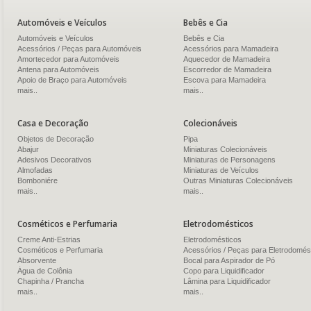
Automóveis e Veículos
Bebês e Cia
Automóveis e Veículos
Bebês e Cia
Acessórios / Peças para Automóveis
Acessórios para Mamadeira
Amortecedor para Automóveis
Aquecedor de Mamadeira
Antena para Automóveis
Escorredor de Mamadeira
Apoio de Braço para Automóveis
Escova para Mamadeira
mais..
mais..
Casa e Decoração
Colecionáveis
Objetos de Decoração
Pipa
Abajur
Miniaturas Colecionáveis
Adesivos Decorativos
Miniaturas de Personagens
Almofadas
Miniaturas de Veículos
Bomboniére
Outras Miniaturas Colecionáveis
mais..
mais..
Cosméticos e Perfumaria
Eletrodomésticos
Creme Anti-Estrias
Eletrodomésticos
Cosméticos e Perfumaria
Acessórios / Peças para Eletrodomés
Absorvente
Bocal para Aspirador de Pó
Água de Colônia
Copo para Liquidificador
Chapinha / Prancha
Lâmina para Liquidificador
mais..
mais..