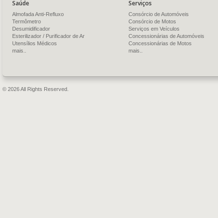
Saúde
Serviços
Almofada Anti-Refluxo
Consórcio de Automóveis
Termômetro
Consórcio de Motos
Desumidificador
Serviços em Veículos
Esterilizador / Purificador de Ar
Concessionárias de Automóveis
Utensílios Médicos
Concessionárias de Motos
mais..
mais..
© 2026 All Rights Reserved.