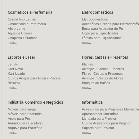
Cosméticos e Perfumaria
Eletrodomésticos
Creme Anti-Estrias
Eletrodomésticos
Cosméticos e Perfumaria
Acessórios / Peças para Eletrodomés
Absorvente
Bocal para Aspirador de Pó
Água de Colônia
Copo para Liquidificador
Chapinha / Prancha
Lâmina para Liquidificador
mais..
mais..
Esporte e Lazer
Flores, Cestas e Presentes
Jet Ski
Plantas
Kart Novo
Arranjos / Coroas Fúnebres
Kart Usado
Flores, Cestas e Presentes
Outros Artigos para Praia e Piscina
Arranjos / Cestas de Flores
Bicicleta
Bouquet de Balões
mais..
mais..
Indústria, Comércio e Negócios
Informática
Móveis para Igreja
Acessórios para Projetores Multimídia
Móveis para Escritório
Apresentador Multimídia
Apoio para Pés
Lâmpada para Projetor
Armário para Escritório
Outros Acessórios para Projetor
Arquivo para Escritório
Suporte para Projetor
mais..
mais..