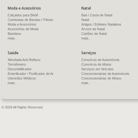
Moda e Acessórios
Natal
Calçados para Bebê
Baú / Cesta de Natal
Camisetas de Bandas / Filmes
Natal
Moda e Acessórios
Artigos / Enfeites Natalinos
Acessórios de Moda
Árvore de Natal
Bandana
Cartões de Natal
mais..
mais..
Saúde
Serviços
Almofada Anti-Refluxo
Consórcio de Automóveis
Termômetro
Consórcio de Motos
Desumidificador
Serviços em Veículos
Esterilizador / Purificador de Ar
Concessionárias de Automóveis
Utensílios Médicos
Concessionárias de Motos
mais..
mais..
© 2026 All Rights Reserved.