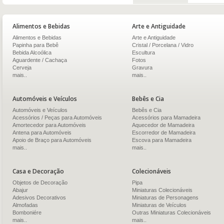
Alimentos e Bebidas
Arte e Antiguidade
Alimentos e Bebidas
Arte e Antiguidade
Papinha para Bebê
Cristal / Porcelana / Vidro
Bebida Alcoólica
Escultura
Aguardente / Cachaça
Fotos
Cerveja
Gravura
mais..
mais..
Automóveis e Veículos
Bebês e Cia
Automóveis e Veículos
Bebês e Cia
Acessórios / Peças para Automóveis
Acessórios para Mamadeira
Amortecedor para Automóveis
Aquecedor de Mamadeira
Antena para Automóveis
Escorredor de Mamadeira
Apoio de Braço para Automóveis
Escova para Mamadeira
mais..
mais..
Casa e Decoração
Colecionáveis
Objetos de Decoração
Pipa
Abajur
Miniaturas Colecionáveis
Adesivos Decorativos
Miniaturas de Personagens
Almofadas
Miniaturas de Veículos
Bomboniére
Outras Miniaturas Colecionáveis
mais..
mais..