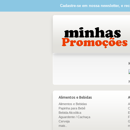
Cadastre-se em nossa newsletter, e rec
Alimentos e Bebidas
A
Alimentos e Bebidas
A
Papinha para Bebê
C
Bebida Alcoólica
E
Aguardente / Cachaça
F
Cerveja
G
mais..
m