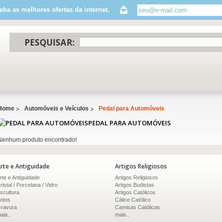
eba as melhores ofertas da internet.
PESQUISAR:
Home
Automóveis e Veículos
Pedal para Automóveis
PEDAL PARA AUTOMÓVEIS
Nenhum produto encontrado!
rte e Antiguidade
Artigos Religiosos
rte e Antiguidade
Artigos Religiosos
ristal / Porcelana / Vidro
Artigos Budistas
scultura
Artigos Católicos
otos
Cálice Católico
ravura
Camisas Católicas
ais..
mais..