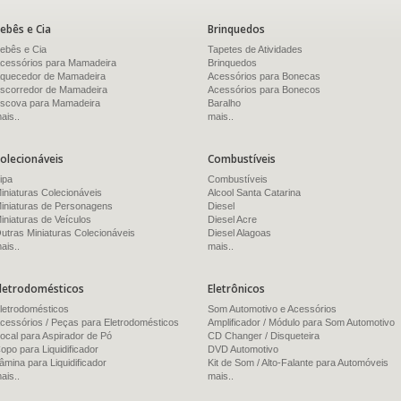
ebês e Cia
Brinquedos
ebês e Cia
Tapetes de Atividades
cessórios para Mamadeira
Brinquedos
quecedor de Mamadeira
Acessórios para Bonecas
scorredor de Mamadeira
Acessórios para Bonecos
scova para Mamadeira
Baralho
ais..
mais..
olecionáveis
Combustíveis
ipa
Combustíveis
iniaturas Colecionáveis
Alcool Santa Catarina
iniaturas de Personagens
Diesel
iniaturas de Veículos
Diesel Acre
utras Miniaturas Colecionáveis
Diesel Alagoas
ais..
mais..
letrodomésticos
Eletrônicos
letrodomésticos
Som Automotivo e Acessórios
cessórios / Peças para Eletrodomésticos
Amplificador / Módulo para Som Automotivo
ocal para Aspirador de Pó
CD Changer / Disqueteira
opo para Liquidificador
DVD Automotivo
âmina para Liquidificador
Kit de Som / Alto-Falante para Automóveis
ais..
mais..