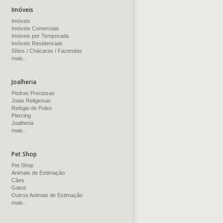
Imóveis
Imóveis
Imóveis Comerciais
Imóveis por Temporada
Imóveis Residenciais
Sítios / Chácaras / Fazendas
mais..
Joalheria
Pedras Preciosas
Joias Religiosas
Relógio de Pulso
Piercing
Joalheria
mais..
Pet Shop
Pet Shop
Animais de Estimação
Cães
Gatos
Outros Animais de Estimação
mais..