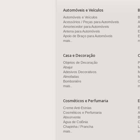
Automóveis e Veículos
B
Automóveis e Veículos
B
Acessórios / Peças para Automóveis
A
Amortecedor para Automóveis
A
Antena para Automóveis
E
Apoio de Braço para Automóveis
E
mais..
m
Casa e Decoração
C
Objetos de Decoração
P
Abajur
M
Adesivos Decorativos
M
Almofadas
M
Bomboniére
O
mais..
m
Cosméticos e Perfumaria
E
Creme Anti-Estrias
E
Cosméticos e Perfumaria
A
Absorvente
B
Água de Colônia
C
Chapinha / Prancha
L
mais..
m