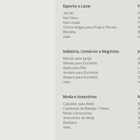
Esporte e Lazer
F
Jet Ski
P
Kart Novo
A
Kart Usado
F
Outros Artigos para Praia e Piscina
A
Bicicleta
B
mais..
m
Indústria, Comércio e Negócios
I
Móveis para Igreja
A
Móveis para Escritório
A
Apoio para Pés
L
Armário para Escritório
O
Arquivo para Escritório
S
mais..
m
Moda e Acessórios
N
Calçados para Bebê
B
Camisetas de Bandas / Filmes
N
Moda e Acessórios
A
Acessórios de Moda
Á
Bandana
C
mais..
m