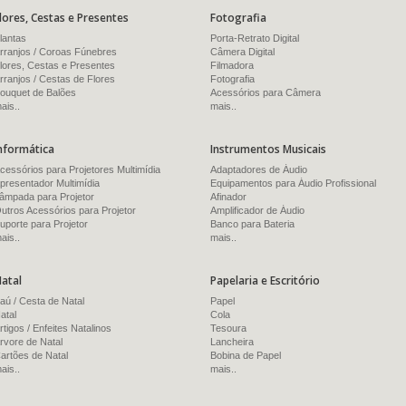
lores, Cestas e Presentes
Fotografia
lantas
Porta-Retrato Digital
rranjos / Coroas Fúnebres
Câmera Digital
lores, Cestas e Presentes
Filmadora
rranjos / Cestas de Flores
Fotografia
ouquet de Balões
Acessórios para Câmera
ais..
mais..
nformática
Instrumentos Musicais
cessórios para Projetores Multimídia
Adaptadores de Áudio
presentador Multimídia
Equipamentos para Áudio Profissional
âmpada para Projetor
Afinador
utros Acessórios para Projetor
Amplificador de Áudio
uporte para Projetor
Banco para Bateria
ais..
mais..
atal
Papelaria e Escritório
aú / Cesta de Natal
Papel
atal
Cola
rtigos / Enfeites Natalinos
Tesoura
rvore de Natal
Lancheira
artões de Natal
Bobina de Papel
ais..
mais..