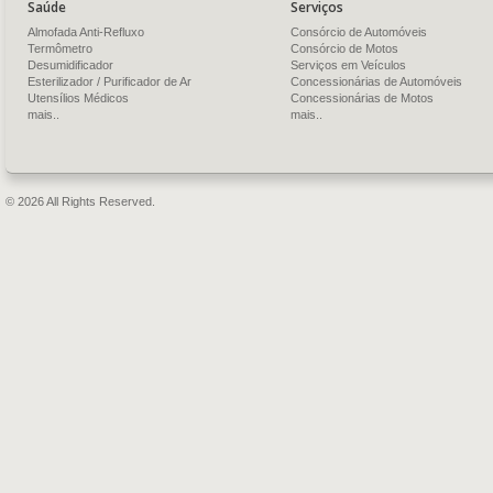
Saúde
Serviços
Almofada Anti-Refluxo
Consórcio de Automóveis
Termômetro
Consórcio de Motos
Desumidificador
Serviços em Veículos
Esterilizador / Purificador de Ar
Concessionárias de Automóveis
Utensílios Médicos
Concessionárias de Motos
mais..
mais..
© 2026 All Rights Reserved.