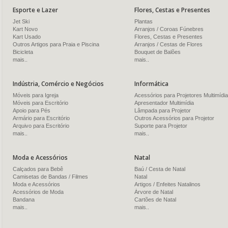
Esporte e Lazer
Flores, Cestas e Presentes
Jet Ski
Plantas
Kart Novo
Arranjos / Coroas Fúnebres
Kart Usado
Flores, Cestas e Presentes
Outros Artigos para Praia e Piscina
Arranjos / Cestas de Flores
Bicicleta
Bouquet de Balões
mais..
mais..
Indústria, Comércio e Negócios
Informática
Móveis para Igreja
Acessórios para Projetores Multimídia
Móveis para Escritório
Apresentador Multimídia
Apoio para Pés
Lâmpada para Projetor
Armário para Escritório
Outros Acessórios para Projetor
Arquivo para Escritório
Suporte para Projetor
mais..
mais..
Moda e Acessórios
Natal
Calçados para Bebê
Baú / Cesta de Natal
Camisetas de Bandas / Filmes
Natal
Moda e Acessórios
Artigos / Enfeites Natalinos
Acessórios de Moda
Árvore de Natal
Bandana
Cartões de Natal
mais..
mais..