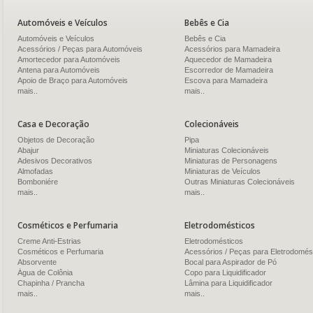
Automóveis e Veículos
Bebês e Cia
Automóveis e Veículos
Bebês e Cia
Acessórios / Peças para Automóveis
Acessórios para Mamadeira
Amortecedor para Automóveis
Aquecedor de Mamadeira
Antena para Automóveis
Escorredor de Mamadeira
Apoio de Braço para Automóveis
Escova para Mamadeira
mais..
mais..
Casa e Decoração
Colecionáveis
Objetos de Decoração
Pipa
Abajur
Miniaturas Colecionáveis
Adesivos Decorativos
Miniaturas de Personagens
Almofadas
Miniaturas de Veículos
Bomboniére
Outras Miniaturas Colecionáveis
mais..
mais..
Cosméticos e Perfumaria
Eletrodomésticos
Creme Anti-Estrias
Eletrodomésticos
Cosméticos e Perfumaria
Acessórios / Peças para Eletrodomés
Absorvente
Bocal para Aspirador de Pó
Água de Colônia
Copo para Liquidificador
Chapinha / Prancha
Lâmina para Liquidificador
mais..
mais..