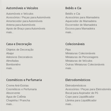
Automóveis e Veículos
Bebês e Cia
Automóveis e Veículos
Bebês e Cia
Acessórios / Peças para Automóveis
Acessórios para Mamadeira
Amortecedor para Automóveis
Aquecedor de Mamadeira
Antena para Automóveis
Escorredor de Mamadeira
Apoio de Braço para Automóveis
Escova para Mamadeira
mais..
mais..
Casa e Decoração
Colecionáveis
Objetos de Decoração
Pipa
Abajur
Miniaturas Colecionáveis
Adesivos Decorativos
Miniaturas de Personagens
Almofadas
Miniaturas de Veículos
Bomboniére
Outras Miniaturas Colecionáveis
mais..
mais..
Cosméticos e Perfumaria
Eletrodomésticos
Creme Anti-Estrias
Eletrodomésticos
Cosméticos e Perfumaria
Acessórios / Peças para Eletrodomés
Absorvente
Bocal para Aspirador de Pó
Água de Colônia
Copo para Liquidificador
Chapinha / Prancha
Lâmina para Liquidificador
mais..
mais..