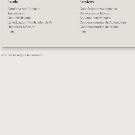
Saúde
Serviços
Almofada Anti-Refluxo
Consórcio de Automóveis
Termômetro
Consórcio de Motos
Desumidificador
Serviços em Veículos
Esterilizador / Purificador de Ar
Concessionárias de Automóveis
Utensílios Médicos
Concessionárias de Motos
mais..
mais..
© 2026 All Rights Reserved.