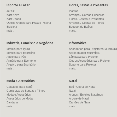
Esporte e Lazer
Flores, Cestas e Presentes
Jet Ski
Plantas
Kart Novo
Arranjos / Coroas Fúnebres
Kart Usado
Flores, Cestas e Presentes
Outros Artigos para Praia e Piscina
Arranjos / Cestas de Flores
Bicicleta
Bouquet de Balões
mais..
mais..
Indústria, Comércio e Negócios
Informática
Móveis para Igreja
Acessórios para Projetores Multimídia
Móveis para Escritório
Apresentador Multimídia
Apoio para Pés
Lâmpada para Projetor
Armário para Escritório
Outros Acessórios para Projetor
Arquivo para Escritório
Suporte para Projetor
mais..
mais..
Moda e Acessórios
Natal
Calçados para Bebê
Baú / Cesta de Natal
Camisetas de Bandas / Filmes
Natal
Moda e Acessórios
Artigos / Enfeites Natalinos
Acessórios de Moda
Árvore de Natal
Bandana
Cartões de Natal
mais..
mais..