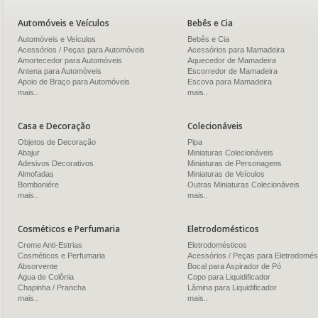
Automóveis e Veículos
Bebês e Cia
Automóveis e Veículos
Bebês e Cia
Acessórios / Peças para Automóveis
Acessórios para Mamadeira
Amortecedor para Automóveis
Aquecedor de Mamadeira
Antena para Automóveis
Escorredor de Mamadeira
Apoio de Braço para Automóveis
Escova para Mamadeira
mais..
mais..
Casa e Decoração
Colecionáveis
Objetos de Decoração
Pipa
Abajur
Miniaturas Colecionáveis
Adesivos Decorativos
Miniaturas de Personagens
Almofadas
Miniaturas de Veículos
Bomboniére
Outras Miniaturas Colecionáveis
mais..
mais..
Cosméticos e Perfumaria
Eletrodomésticos
Creme Anti-Estrias
Eletrodomésticos
Cosméticos e Perfumaria
Acessórios / Peças para Eletrodomés
Absorvente
Bocal para Aspirador de Pó
Água de Colônia
Copo para Liquidificador
Chapinha / Prancha
Lâmina para Liquidificador
mais..
mais..