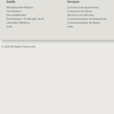
Saúde
Serviços
Almofada Anti-Refluxo
Consórcio de Automóveis
Termômetro
Consórcio de Motos
Desumidificador
Serviços em Veículos
Esterilizador / Purificador de Ar
Concessionárias de Automóveis
Utensílios Médicos
Concessionárias de Motos
mais..
mais..
© 2026 All Rights Reserved.