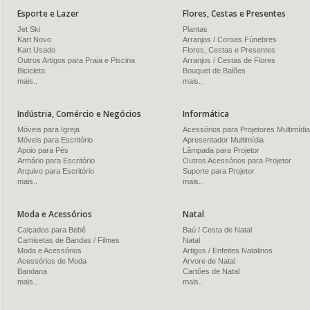
Esporte e Lazer
Flores, Cestas e Presentes
Jet Ski
Plantas
Kart Novo
Arranjos / Coroas Fúnebres
Kart Usado
Flores, Cestas e Presentes
Outros Artigos para Praia e Piscina
Arranjos / Cestas de Flores
Bicicleta
Bouquet de Balões
mais..
mais..
Indústria, Comércio e Negócios
Informática
Móveis para Igreja
Acessórios para Projetores Multimídia
Móveis para Escritório
Apresentador Multimídia
Apoio para Pés
Lâmpada para Projetor
Armário para Escritório
Outros Acessórios para Projetor
Arquivo para Escritório
Suporte para Projetor
mais..
mais..
Moda e Acessórios
Natal
Calçados para Bebê
Baú / Cesta de Natal
Camisetas de Bandas / Filmes
Natal
Moda e Acessórios
Artigos / Enfeites Natalinos
Acessórios de Moda
Árvore de Natal
Bandana
Cartões de Natal
mais..
mais..