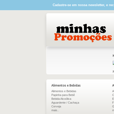
Cadastre-se em nossa newsletter, e rec
Alimentos e Bebidas
A
Alimentos e Bebidas
A
Papinha para Bebê
C
Bebida Alcoólica
E
Aguardente / Cachaça
F
Cerveja
G
mais..
m