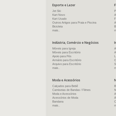
Esporte e Lazer
F
Jet Ski
P
Kart Novo
A
Kart Usado
F
Outros Artigos para Praia e Piscina
A
Bicicleta
B
mais..
m
Indústria, Comércio e Negócios
I
Móveis para Igreja
A
Móveis para Escritório
A
Apoio para Pés
L
Armário para Escritório
O
Arquivo para Escritório
S
mais..
m
Moda e Acessórios
N
Calçados para Bebê
B
Camisetas de Bandas / Filmes
N
Moda e Acessórios
A
Acessórios de Moda
Á
Bandana
C
mais..
m