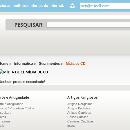
eba as melhores ofertas da internet.
PESQUISAR:
Home
Informática
Suprimentos
Mídia de CD
MÍDIA DE CD
Nenhum produto encontrado!
rte e Antiguidade
Artigos Religiosos
rte e Antiguidade
Artigos Religiosos
ristal / Porcelana / Vidro
Artigos Budistas
scultura
Artigos Católicos
otos
Cálice Católico
ravura
Camisas Católicas
ais..
mais..