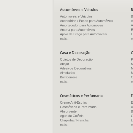
Automóveis e Veículos
B
Automóveis e Veículos
B
Acessórios / Peças para Automóveis
A
Amortecedor para Automóveis
A
Antena para Automóveis
E
Apoio de Braço para Automóveis
E
mais..
m
Casa e Decoração
C
Objetos de Decoração
P
Abajur
M
Adesivos Decorativos
M
Almofadas
M
Bomboniére
O
mais..
m
Cosméticos e Perfumaria
E
Creme Anti-Estrias
E
Cosméticos e Perfumaria
A
Absorvente
B
Água de Colônia
C
Chapinha / Prancha
L
mais..
m