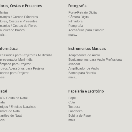
lores, Cestas e Presentes
Fotografia
lantas
Porta-Retrato Digital
rranjos / Coroas Fúnebres
Câmera Digital
lores, Cestas e Presentes
Filmadora
rranjos / Cestas de Flores
Fotografia
ouquet de Balões
Acessórios para Câmera
ais..
mais..
nformática
Instrumentos Musicais
cessórios para Projetores Multimídia
Adaptadores de Áudio
presentador Multimídia
Equipamentos para Áudio Profissional
âmpada para Projetor
Afinador
utros Acessórios para Projetor
Amplificador de Áudio
uporte para Projetor
Banco para Bateria
ais..
mais..
atal
Papelaria e Escritório
aú / Cesta de Natal
Papel
atal
Cola
rtigos / Enfeites Natalinos
Tesoura
rvore de Natal
Lancheira
artões de Natal
Bobina de Papel
ais..
mais..