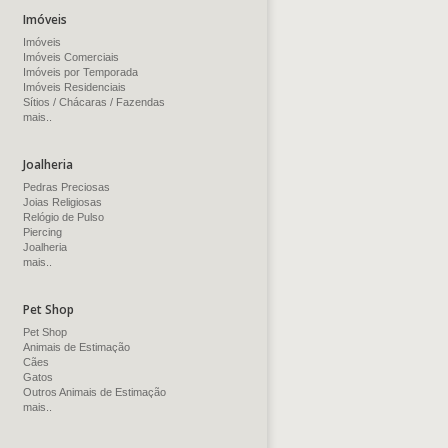
Imóveis
Imóveis
Imóveis Comerciais
Imóveis por Temporada
Imóveis Residenciais
Sítios / Chácaras / Fazendas
mais..
Joalheria
Pedras Preciosas
Joias Religiosas
Relógio de Pulso
Piercing
Joalheria
mais..
Pet Shop
Pet Shop
Animais de Estimação
Cães
Gatos
Outros Animais de Estimação
mais..