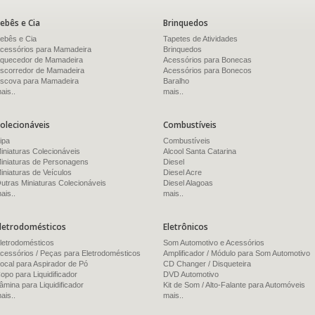
ebês e Cia
Brinquedos
ebês e Cia
Tapetes de Atividades
cessórios para Mamadeira
Brinquedos
quecedor de Mamadeira
Acessórios para Bonecas
scorredor de Mamadeira
Acessórios para Bonecos
scova para Mamadeira
Baralho
ais..
mais..
olecionáveis
Combustíveis
ipa
Combustíveis
iniaturas Colecionáveis
Alcool Santa Catarina
iniaturas de Personagens
Diesel
iniaturas de Veículos
Diesel Acre
utras Miniaturas Colecionáveis
Diesel Alagoas
ais..
mais..
letrodomésticos
Eletrônicos
letrodomésticos
Som Automotivo e Acessórios
cessórios / Peças para Eletrodomésticos
Amplificador / Módulo para Som Automotivo
ocal para Aspirador de Pó
CD Changer / Disqueteira
opo para Liquidificador
DVD Automotivo
âmina para Liquidificador
Kit de Som / Alto-Falante para Automóveis
ais..
mais..