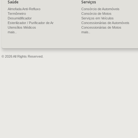
Saúde
Serviços
Almofada Anti-Refluxo
Consórcio de Automóveis
Termômetro
Consórcio de Motos
Desumidificador
Serviços em Veículos
Esterilizador / Purificador de Ar
Concessionárias de Automóveis
Utensílios Médicos
Concessionárias de Motos
mais..
mais..
© 2026 All Rights Reserved.