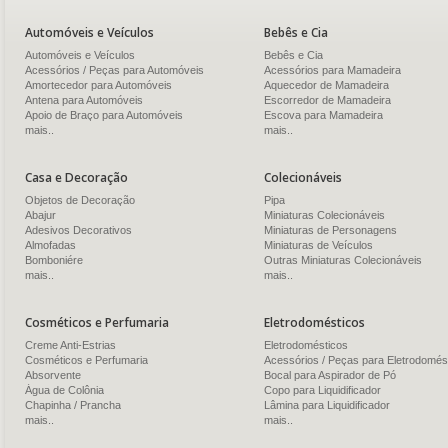
Automóveis e Veículos
Bebês e Cia
Automóveis e Veículos
Bebês e Cia
Acessórios / Peças para Automóveis
Acessórios para Mamadeira
Amortecedor para Automóveis
Aquecedor de Mamadeira
Antena para Automóveis
Escorredor de Mamadeira
Apoio de Braço para Automóveis
Escova para Mamadeira
mais..
mais..
Casa e Decoração
Colecionáveis
Objetos de Decoração
Pipa
Abajur
Miniaturas Colecionáveis
Adesivos Decorativos
Miniaturas de Personagens
Almofadas
Miniaturas de Veículos
Bomboniére
Outras Miniaturas Colecionáveis
mais..
mais..
Cosméticos e Perfumaria
Eletrodomésticos
Creme Anti-Estrias
Eletrodomésticos
Cosméticos e Perfumaria
Acessórios / Peças para Eletrodomés
Absorvente
Bocal para Aspirador de Pó
Água de Colônia
Copo para Liquidificador
Chapinha / Prancha
Lâmina para Liquidificador
mais..
mais..