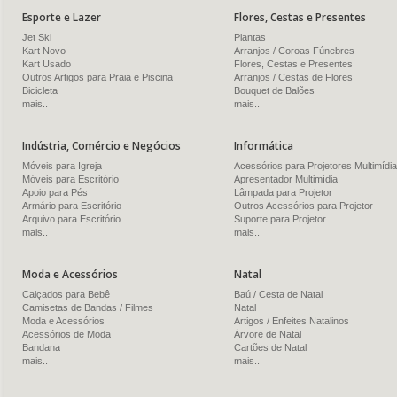
Esporte e Lazer
Flores, Cestas e Presentes
Jet Ski
Plantas
Kart Novo
Arranjos / Coroas Fúnebres
Kart Usado
Flores, Cestas e Presentes
Outros Artigos para Praia e Piscina
Arranjos / Cestas de Flores
Bicicleta
Bouquet de Balões
mais..
mais..
Indústria, Comércio e Negócios
Informática
Móveis para Igreja
Acessórios para Projetores Multimídia
Móveis para Escritório
Apresentador Multimídia
Apoio para Pés
Lâmpada para Projetor
Armário para Escritório
Outros Acessórios para Projetor
Arquivo para Escritório
Suporte para Projetor
mais..
mais..
Moda e Acessórios
Natal
Calçados para Bebê
Baú / Cesta de Natal
Camisetas de Bandas / Filmes
Natal
Moda e Acessórios
Artigos / Enfeites Natalinos
Acessórios de Moda
Árvore de Natal
Bandana
Cartões de Natal
mais..
mais..