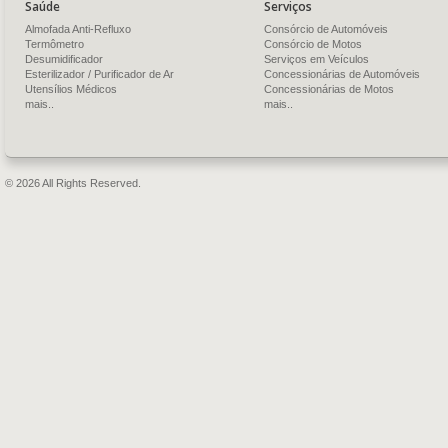
Saúde
Serviços
Almofada Anti-Refluxo
Consórcio de Automóveis
Termômetro
Consórcio de Motos
Desumidificador
Serviços em Veículos
Esterilizador / Purificador de Ar
Concessionárias de Automóveis
Utensílios Médicos
Concessionárias de Motos
mais..
mais..
© 2026 All Rights Reserved.