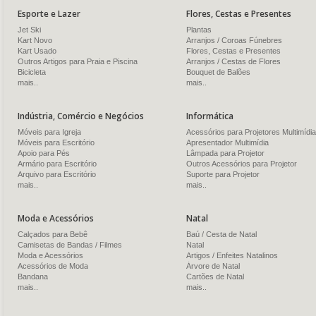
Esporte e Lazer
Flores, Cestas e Presentes
Jet Ski
Plantas
Kart Novo
Arranjos / Coroas Fúnebres
Kart Usado
Flores, Cestas e Presentes
Outros Artigos para Praia e Piscina
Arranjos / Cestas de Flores
Bicicleta
Bouquet de Balões
mais..
mais..
Indústria, Comércio e Negócios
Informática
Móveis para Igreja
Acessórios para Projetores Multimídia
Móveis para Escritório
Apresentador Multimídia
Apoio para Pés
Lâmpada para Projetor
Armário para Escritório
Outros Acessórios para Projetor
Arquivo para Escritório
Suporte para Projetor
mais..
mais..
Moda e Acessórios
Natal
Calçados para Bebê
Baú / Cesta de Natal
Camisetas de Bandas / Filmes
Natal
Moda e Acessórios
Artigos / Enfeites Natalinos
Acessórios de Moda
Árvore de Natal
Bandana
Cartões de Natal
mais..
mais..