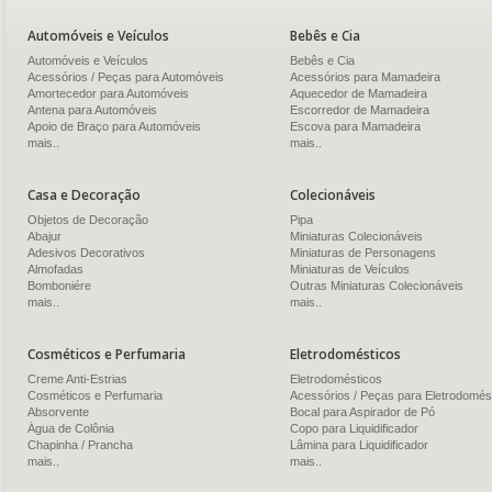
Automóveis e Veículos
Bebês e Cia
Automóveis e Veículos
Bebês e Cia
Acessórios / Peças para Automóveis
Acessórios para Mamadeira
Amortecedor para Automóveis
Aquecedor de Mamadeira
Antena para Automóveis
Escorredor de Mamadeira
Apoio de Braço para Automóveis
Escova para Mamadeira
mais..
mais..
Casa e Decoração
Colecionáveis
Objetos de Decoração
Pipa
Abajur
Miniaturas Colecionáveis
Adesivos Decorativos
Miniaturas de Personagens
Almofadas
Miniaturas de Veículos
Bomboniére
Outras Miniaturas Colecionáveis
mais..
mais..
Cosméticos e Perfumaria
Eletrodomésticos
Creme Anti-Estrias
Eletrodomésticos
Cosméticos e Perfumaria
Acessórios / Peças para Eletrodomés
Absorvente
Bocal para Aspirador de Pó
Água de Colônia
Copo para Liquidificador
Chapinha / Prancha
Lâmina para Liquidificador
mais..
mais..