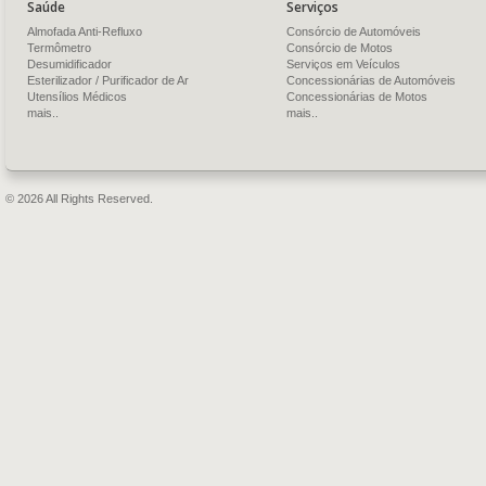
Saúde
Serviços
Almofada Anti-Refluxo
Consórcio de Automóveis
Termômetro
Consórcio de Motos
Desumidificador
Serviços em Veículos
Esterilizador / Purificador de Ar
Concessionárias de Automóveis
Utensílios Médicos
Concessionárias de Motos
mais..
mais..
© 2026 All Rights Reserved.