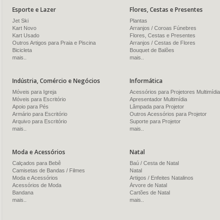
Esporte e Lazer
Flores, Cestas e Presentes
Jet Ski
Plantas
Kart Novo
Arranjos / Coroas Fúnebres
Kart Usado
Flores, Cestas e Presentes
Outros Artigos para Praia e Piscina
Arranjos / Cestas de Flores
Bicicleta
Bouquet de Balões
mais..
mais..
Indústria, Comércio e Negócios
Informática
Móveis para Igreja
Acessórios para Projetores Multimídia
Móveis para Escritório
Apresentador Multimídia
Apoio para Pés
Lâmpada para Projetor
Armário para Escritório
Outros Acessórios para Projetor
Arquivo para Escritório
Suporte para Projetor
mais..
mais..
Moda e Acessórios
Natal
Calçados para Bebê
Baú / Cesta de Natal
Camisetas de Bandas / Filmes
Natal
Moda e Acessórios
Artigos / Enfeites Natalinos
Acessórios de Moda
Árvore de Natal
Bandana
Cartões de Natal
mais..
mais..