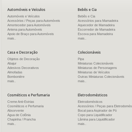
Automóveis e Veículos
Bebês e Cia
Automóveis e Veículos
Bebês e Cia
Acessórios / Peças para Automóveis
Acessórios para Mamadeira
Amortecedor para Automóveis
Aquecedor de Mamadeira
Antena para Automóveis
Escorredor de Mamadeira
Apoio de Braço para Automóveis
Escova para Mamadeira
mais..
mais..
Casa e Decoração
Colecionáveis
Objetos de Decoração
Pipa
Abajur
Miniaturas Colecionáveis
Adesivos Decorativos
Miniaturas de Personagens
Almofadas
Miniaturas de Veículos
Bomboniére
Outras Miniaturas Colecionáveis
mais..
mais..
Cosméticos e Perfumaria
Eletrodomésticos
Creme Anti-Estrias
Eletrodomésticos
Cosméticos e Perfumaria
Acessórios / Peças para Eletrodomés
Absorvente
Bocal para Aspirador de Pó
Água de Colônia
Copo para Liquidificador
Chapinha / Prancha
Lâmina para Liquidificador
mais..
mais..