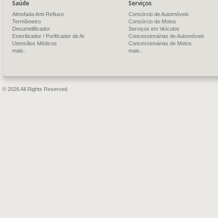
Saúde
Serviços
Almofada Anti-Refluxo
Consórcio de Automóveis
Termômetro
Consórcio de Motos
Desumidificador
Serviços em Veículos
Esterilizador / Purificador de Ar
Concessionárias de Automóveis
Utensílios Médicos
Concessionárias de Motos
mais..
mais..
© 2026 All Rights Reserved.