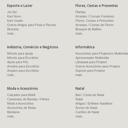
Esporte e Lazer
Flores, Cestas e Presentes
Jet Ski
Plantas
Kart Novo
Arranjos / Coroas Fúnebres
Kart Usado
Flores, Cestas e Presentes
Outros Artigos para Praia e Piscina
Arranjos / Cestas de Flores
Bicicleta
Bouquet de Balões
mais..
mais..
Indústria, Comércio e Negócios
Informática
Móveis para Igreja
Acessórios para Projetores Multimídia
Móveis para Escritório
Apresentador Multimídia
Apoio para Pés
Lâmpada para Projetor
Armário para Escritório
Outros Acessórios para Projetor
Arquivo para Escritório
Suporte para Projetor
mais..
mais..
Moda e Acessórios
Natal
Calçados para Bebê
Baú / Cesta de Natal
Camisetas de Bandas / Filmes
Natal
Moda e Acessórios
Artigos / Enfeites Natalinos
Acessórios de Moda
Árvore de Natal
Bandana
Cartões de Natal
mais..
mais..