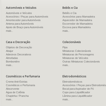
Automóveis e Veículos
Bebês e Cia
Automóveis e Veículos
Bebês e Cia
Acessórios / Peças para Automóveis
Acessórios para Mamadeira
Amortecedor para Automóveis
Aquecedor de Mamadeira
Antena para Automóveis
Escorredor de Mamadeira
Apoio de Braço para Automóveis
Escova para Mamadeira
mais..
mais..
Casa e Decoração
Colecionáveis
Objetos de Decoração
Pipa
Abajur
Miniaturas Colecionáveis
Adesivos Decorativos
Miniaturas de Personagens
Almofadas
Miniaturas de Veículos
Bomboniére
Outras Miniaturas Colecionáveis
mais..
mais..
Cosméticos e Perfumaria
Eletrodomésticos
Creme Anti-Estrias
Eletrodomésticos
Cosméticos e Perfumaria
Acessórios / Peças para Eletrodomés
Absorvente
Bocal para Aspirador de Pó
Água de Colônia
Copo para Liquidificador
Chapinha / Prancha
Lâmina para Liquidificador
mais..
mais..