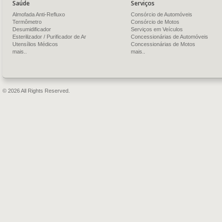
Saúde
Serviços
Almofada Anti-Refluxo
Consórcio de Automóveis
Termômetro
Consórcio de Motos
Desumidificador
Serviços em Veículos
Esterilizador / Purificador de Ar
Concessionárias de Automóveis
Utensílios Médicos
Concessionárias de Motos
mais..
mais..
© 2026 All Rights Reserved.