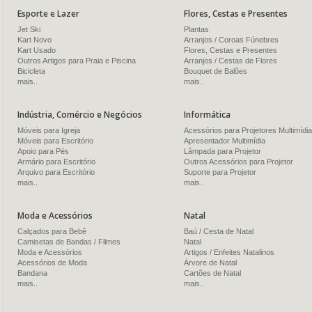
Esporte e Lazer
Flores, Cestas e Presentes
Jet Ski
Plantas
Kart Novo
Arranjos / Coroas Fúnebres
Kart Usado
Flores, Cestas e Presentes
Outros Artigos para Praia e Piscina
Arranjos / Cestas de Flores
Bicicleta
Bouquet de Balões
mais..
mais..
Indústria, Comércio e Negócios
Informática
Móveis para Igreja
Acessórios para Projetores Multimídia
Móveis para Escritório
Apresentador Multimídia
Apoio para Pés
Lâmpada para Projetor
Armário para Escritório
Outros Acessórios para Projetor
Arquivo para Escritório
Suporte para Projetor
mais..
mais..
Moda e Acessórios
Natal
Calçados para Bebê
Baú / Cesta de Natal
Camisetas de Bandas / Filmes
Natal
Moda e Acessórios
Artigos / Enfeites Natalinos
Acessórios de Moda
Árvore de Natal
Bandana
Cartões de Natal
mais..
mais..