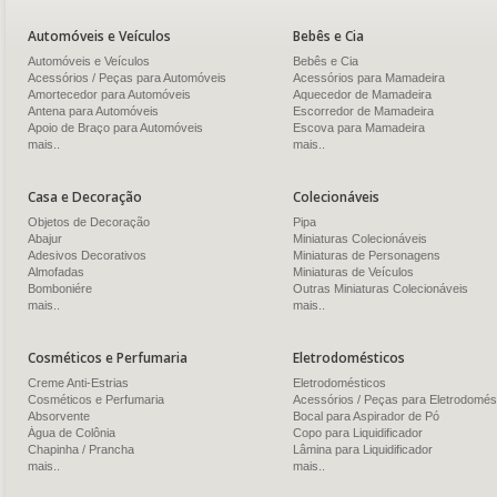
Automóveis e Veículos
Bebês e Cia
Automóveis e Veículos
Bebês e Cia
Acessórios / Peças para Automóveis
Acessórios para Mamadeira
Amortecedor para Automóveis
Aquecedor de Mamadeira
Antena para Automóveis
Escorredor de Mamadeira
Apoio de Braço para Automóveis
Escova para Mamadeira
mais..
mais..
Casa e Decoração
Colecionáveis
Objetos de Decoração
Pipa
Abajur
Miniaturas Colecionáveis
Adesivos Decorativos
Miniaturas de Personagens
Almofadas
Miniaturas de Veículos
Bomboniére
Outras Miniaturas Colecionáveis
mais..
mais..
Cosméticos e Perfumaria
Eletrodomésticos
Creme Anti-Estrias
Eletrodomésticos
Cosméticos e Perfumaria
Acessórios / Peças para Eletrodomés
Absorvente
Bocal para Aspirador de Pó
Água de Colônia
Copo para Liquidificador
Chapinha / Prancha
Lâmina para Liquidificador
mais..
mais..