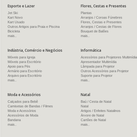
Esporte e Lazer
Flores, Cestas e Presentes
Jet Ski
Plantas
Kart Novo
Arranjos / Coroas Fúnebres
Kart Usado
Flores, Cestas e Presentes
Outros Artigos para Praia e Piscina
Arranjos / Cestas de Flores
Bicicleta
Bouquet de Balões
mais..
mais..
Indústria, Comércio e Negócios
Informática
Móveis para Igreja
Acessórios para Projetores Multimídia
Móveis para Escritório
Apresentador Multimídia
Apoio para Pés
Lâmpada para Projetor
Armário para Escritório
Outros Acessórios para Projetor
Arquivo para Escritório
Suporte para Projetor
mais..
mais..
Moda e Acessórios
Natal
Calçados para Bebê
Baú / Cesta de Natal
Camisetas de Bandas / Filmes
Natal
Moda e Acessórios
Artigos / Enfeites Natalinos
Acessórios de Moda
Árvore de Natal
Bandana
Cartões de Natal
mais..
mais..