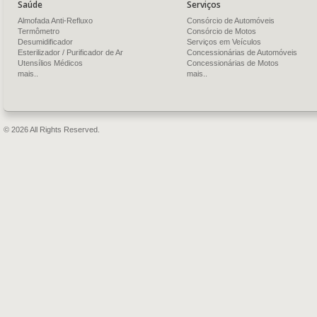
Saúde
Serviços
Almofada Anti-Refluxo
Consórcio de Automóveis
Termômetro
Consórcio de Motos
Desumidificador
Serviços em Veículos
Esterilizador / Purificador de Ar
Concessionárias de Automóveis
Utensílios Médicos
Concessionárias de Motos
mais..
mais..
© 2026 All Rights Reserved.