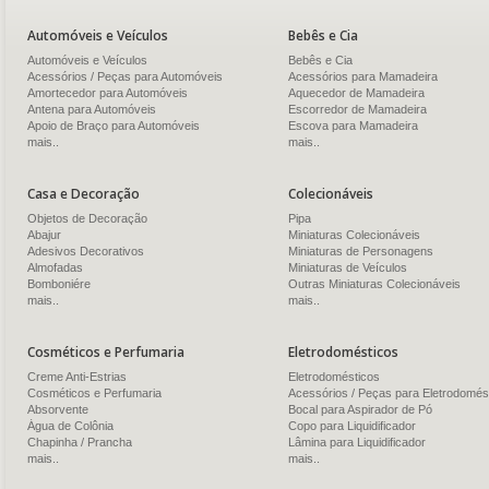
Automóveis e Veículos
Bebês e Cia
Automóveis e Veículos
Bebês e Cia
Acessórios / Peças para Automóveis
Acessórios para Mamadeira
Amortecedor para Automóveis
Aquecedor de Mamadeira
Antena para Automóveis
Escorredor de Mamadeira
Apoio de Braço para Automóveis
Escova para Mamadeira
mais..
mais..
Casa e Decoração
Colecionáveis
Objetos de Decoração
Pipa
Abajur
Miniaturas Colecionáveis
Adesivos Decorativos
Miniaturas de Personagens
Almofadas
Miniaturas de Veículos
Bomboniére
Outras Miniaturas Colecionáveis
mais..
mais..
Cosméticos e Perfumaria
Eletrodomésticos
Creme Anti-Estrias
Eletrodomésticos
Cosméticos e Perfumaria
Acessórios / Peças para Eletrodomés
Absorvente
Bocal para Aspirador de Pó
Água de Colônia
Copo para Liquidificador
Chapinha / Prancha
Lâmina para Liquidificador
mais..
mais..