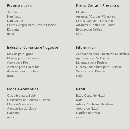
Esporte e Lazer
Flores, Cestas e Presentes
Jet Ski
Plantas
Kart Novo
Arranjos / Coroas Fúnebres
Kart Usado
Flores, Cestas e Presentes
Outros Artigos para Praia e Piscina
Arranjos / Cestas de Flores
Bicicleta
Bouquet de Balões
mais..
mais..
Indústria, Comércio e Negócios
Informática
Móveis para Igreja
Acessórios para Projetores Multimídia
Móveis para Escritório
Apresentador Multimídia
Apoio para Pés
Lâmpada para Projetor
Armário para Escritório
Outros Acessórios para Projetor
Arquivo para Escritório
Suporte para Projetor
mais..
mais..
Moda e Acessórios
Natal
Calçados para Bebê
Baú / Cesta de Natal
Camisetas de Bandas / Filmes
Natal
Moda e Acessórios
Artigos / Enfeites Natalinos
Acessórios de Moda
Árvore de Natal
Bandana
Cartões de Natal
mais..
mais..