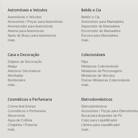
Automóveis e Veículos
Bebês e Cia
Automóveis e Veículos
Bebês e Cia
Acessórios / Peças para Automóveis
Acessórios para Mamadeira
Amortecedor para Automóveis
Aquecedor de Mamadeira
Antena para Automóveis
Escorredor de Mamadeira
Apoio de Braço para Automóveis
Escova para Mamadeira
mais..
mais..
Casa e Decoração
Colecionáveis
Objetos de Decoração
Pipa
Abajur
Miniaturas Colecionáveis
Adesivos Decorativos
Miniaturas de Personagens
Almofadas
Miniaturas de Veículos
Bomboniére
Outras Miniaturas Colecionáveis
mais..
mais..
Cosméticos e Perfumaria
Eletrodomésticos
Creme Anti-Estrias
Eletrodomésticos
Cosméticos e Perfumaria
Acessórios / Peças para Eletrodomés
Absorvente
Bocal para Aspirador de Pó
Água de Colônia
Copo para Liquidificador
Chapinha / Prancha
Lâmina para Liquidificador
mais..
mais..