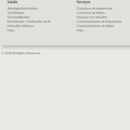
Saúde
Serviços
Almofada Anti-Refluxo
Consórcio de Automóveis
Termômetro
Consórcio de Motos
Desumidificador
Serviços em Veículos
Esterilizador / Purificador de Ar
Concessionárias de Automóveis
Utensílios Médicos
Concessionárias de Motos
mais..
mais..
© 2026 All Rights Reserved.