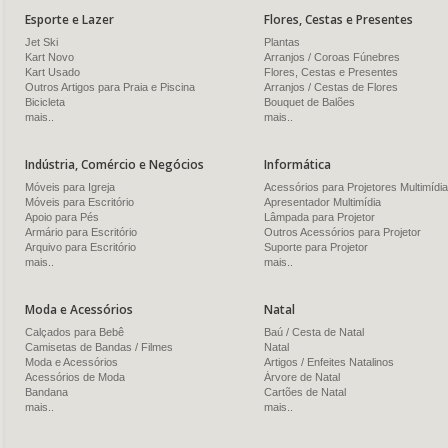
Esporte e Lazer
Flores, Cestas e Presentes
Jet Ski
Plantas
Kart Novo
Arranjos / Coroas Fúnebres
Kart Usado
Flores, Cestas e Presentes
Outros Artigos para Praia e Piscina
Arranjos / Cestas de Flores
Bicicleta
Bouquet de Balões
mais..
mais..
Indústria, Comércio e Negócios
Informática
Móveis para Igreja
Acessórios para Projetores Multimídia
Móveis para Escritório
Apresentador Multimídia
Apoio para Pés
Lâmpada para Projetor
Armário para Escritório
Outros Acessórios para Projetor
Arquivo para Escritório
Suporte para Projetor
mais..
mais..
Moda e Acessórios
Natal
Calçados para Bebê
Baú / Cesta de Natal
Camisetas de Bandas / Filmes
Natal
Moda e Acessórios
Artigos / Enfeites Natalinos
Acessórios de Moda
Árvore de Natal
Bandana
Cartões de Natal
mais..
mais..