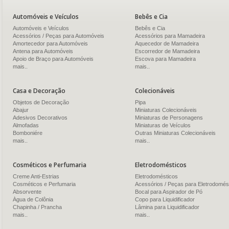
Automóveis e Veículos
Bebês e Cia
Automóveis e Veículos
Bebês e Cia
Acessórios / Peças para Automóveis
Acessórios para Mamadeira
Amortecedor para Automóveis
Aquecedor de Mamadeira
Antena para Automóveis
Escorredor de Mamadeira
Apoio de Braço para Automóveis
Escova para Mamadeira
mais..
mais..
Casa e Decoração
Colecionáveis
Objetos de Decoração
Pipa
Abajur
Miniaturas Colecionáveis
Adesivos Decorativos
Miniaturas de Personagens
Almofadas
Miniaturas de Veículos
Bomboniére
Outras Miniaturas Colecionáveis
mais..
mais..
Cosméticos e Perfumaria
Eletrodomésticos
Creme Anti-Estrias
Eletrodomésticos
Cosméticos e Perfumaria
Acessórios / Peças para Eletrodomés
Absorvente
Bocal para Aspirador de Pó
Água de Colônia
Copo para Liquidificador
Chapinha / Prancha
Lâmina para Liquidificador
mais..
mais..