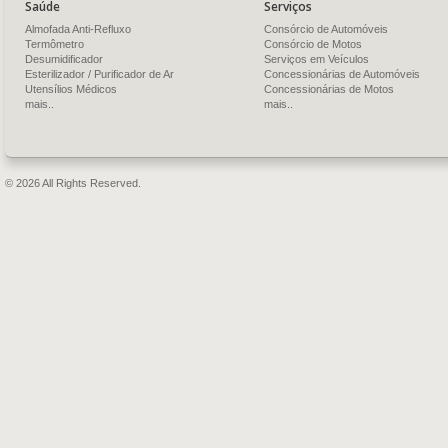
Saúde
Serviços
Almofada Anti-Refluxo
Consórcio de Automóveis
Termômetro
Consórcio de Motos
Desumidificador
Serviços em Veículos
Esterilizador / Purificador de Ar
Concessionárias de Automóveis
Utensílios Médicos
Concessionárias de Motos
mais..
mais..
© 2026 All Rights Reserved.