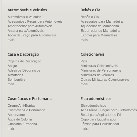
Automóveis e Veículos
Bebês e Cia
Automóveis e Veículos
Bebês e Cia
Acessórios / Peças para Automóveis
Acessórios para Mamadeira
Amortecedor para Automóveis
Aquecedor de Mamadeira
Antena para Automóveis
Escorredor de Mamadeira
Apoio de Braço para Automóveis
Escova para Mamadeira
mais..
mais..
Casa e Decoração
Colecionáveis
Objetos de Decoração
Pipa
Abajur
Miniaturas Colecionáveis
Adesivos Decorativos
Miniaturas de Personagens
Almofadas
Miniaturas de Veículos
Bomboniére
Outras Miniaturas Colecionáveis
mais..
mais..
Cosméticos e Perfumaria
Eletrodomésticos
Creme Anti-Estrias
Eletrodomésticos
Cosméticos e Perfumaria
Acessórios / Peças para Eletrodomés
Absorvente
Bocal para Aspirador de Pó
Água de Colônia
Copo para Liquidificador
Chapinha / Prancha
Lâmina para Liquidificador
mais..
mais..