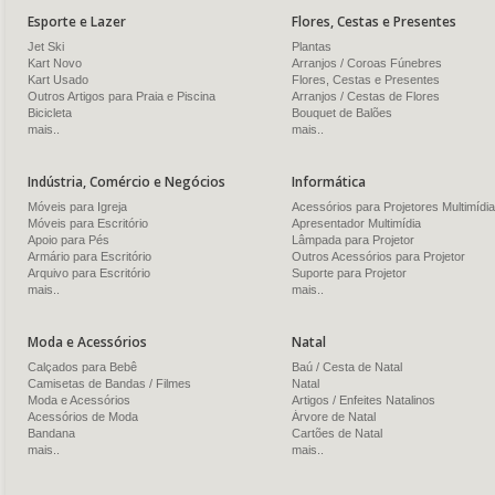
Esporte e Lazer
Flores, Cestas e Presentes
Jet Ski
Plantas
Kart Novo
Arranjos / Coroas Fúnebres
Kart Usado
Flores, Cestas e Presentes
Outros Artigos para Praia e Piscina
Arranjos / Cestas de Flores
Bicicleta
Bouquet de Balões
mais..
mais..
Indústria, Comércio e Negócios
Informática
Móveis para Igreja
Acessórios para Projetores Multimídia
Móveis para Escritório
Apresentador Multimídia
Apoio para Pés
Lâmpada para Projetor
Armário para Escritório
Outros Acessórios para Projetor
Arquivo para Escritório
Suporte para Projetor
mais..
mais..
Moda e Acessórios
Natal
Calçados para Bebê
Baú / Cesta de Natal
Camisetas de Bandas / Filmes
Natal
Moda e Acessórios
Artigos / Enfeites Natalinos
Acessórios de Moda
Árvore de Natal
Bandana
Cartões de Natal
mais..
mais..