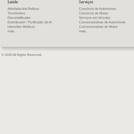
Saúde
Serviços
Almofada Anti-Refluxo
Consórcio de Automóveis
Termômetro
Consórcio de Motos
Desumidificador
Serviços em Veículos
Esterilizador / Purificador de Ar
Concessionárias de Automóveis
Utensílios Médicos
Concessionárias de Motos
mais..
mais..
© 2026 All Rights Reserved.