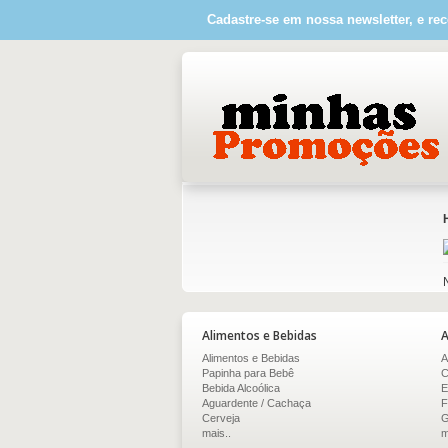
Cadastre-se em nossa newsletter, e rec
Alimentos e Bebidas
A
Alimentos e Bebidas
A
Papinha para Bebê
C
Bebida Alcoólica
E
Aguardente / Cachaça
F
Cerveja
G
mais..
m