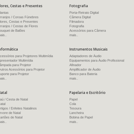
lores, Cestas e Presentes
Fotografia
lantas
Porta-Retrato Digital
rranjos / Coroas Fúnebres
Câmera Digital
lores, Cestas e Presentes
Filmadora
rranjos / Cestas de Flores
Fotografia
ouquet de Balões
Acessórios para Câmera
ais..
mais..
nformática
Instrumentos Musicais
cessórios para Projetores Multimídia
Adaptadores de Áudio
presentador Multimídia
Equipamentos para Áudio Profissional
âmpada para Projetor
Afinador
utros Acessórios para Projetor
Amplificador de Áudio
uporte para Projetor
Banco para Bateria
ais..
mais..
atal
Papelaria e Escritório
aú / Cesta de Natal
Papel
atal
Cola
rtigos / Enfeites Natalinos
Tesoura
rvore de Natal
Lancheira
artões de Natal
Bobina de Papel
ais..
mais..