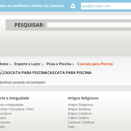
eba as melhores ofertas da internet.
PESQUISAR:
Home
Esporte e Lazer
Praia e Piscina
Cascata para Piscina
CASCATA PARA PISCINA
Nenhum produto encontrado!
rte e Antiguidade
Artigos Religiosos
rte e Antiguidade
Artigos Religiosos
ristal / Porcelana / Vidro
Artigos Budistas
scultura
Artigos Católicos
otos
Cálice Católico
ravura
Camisas Católicas
ais..
mais..