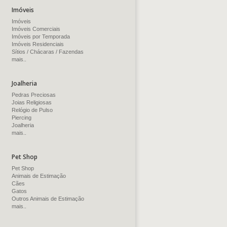
Imóveis
Imóveis
Imóveis Comerciais
Imóveis por Temporada
Imóveis Residenciais
Sítios / Chácaras / Fazendas
mais..
Joalheria
Pedras Preciosas
Joias Religiosas
Relógio de Pulso
Piercing
Joalheria
mais..
Pet Shop
Pet Shop
Animais de Estimação
Cães
Gatos
Outros Animais de Estimação
mais..