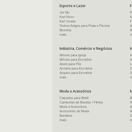
Esporte e Lazer
F
Jet Ski
P
Kart Novo
A
Kart Usado
F
Outros Artigos para Praia e Piscina
A
Bicicleta
B
mais..
m
Indústria, Comércio e Negócios
I
Móveis para Igreja
A
Móveis para Escritório
A
Apoio para Pés
L
Armário para Escritório
O
Arquivo para Escritório
S
mais..
m
Moda e Acessórios
N
Calçados para Bebê
B
Camisetas de Bandas / Filmes
N
Moda e Acessórios
A
Acessórios de Moda
Á
Bandana
C
mais..
m