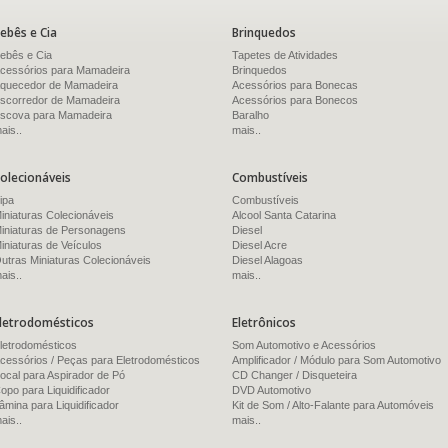
ebês e Cia
Brinquedos
ebês e Cia
Tapetes de Atividades
cessórios para Mamadeira
Brinquedos
quecedor de Mamadeira
Acessórios para Bonecas
scorredor de Mamadeira
Acessórios para Bonecos
scova para Mamadeira
Baralho
ais..
mais..
olecionáveis
Combustíveis
ipa
Combustíveis
iniaturas Colecionáveis
Alcool Santa Catarina
iniaturas de Personagens
Diesel
iniaturas de Veículos
Diesel Acre
utras Miniaturas Colecionáveis
Diesel Alagoas
ais..
mais..
letrodomésticos
Eletrônicos
letrodomésticos
Som Automotivo e Acessórios
cessórios / Peças para Eletrodomésticos
Amplificador / Módulo para Som Automotivo
ocal para Aspirador de Pó
CD Changer / Disqueteira
opo para Liquidificador
DVD Automotivo
âmina para Liquidificador
Kit de Som / Alto-Falante para Automóveis
ais..
mais..