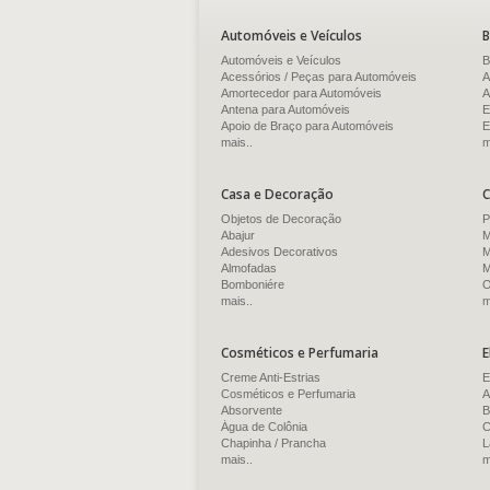
Automóveis e Veículos
B
Automóveis e Veículos
B
Acessórios / Peças para Automóveis
A
Amortecedor para Automóveis
A
Antena para Automóveis
E
Apoio de Braço para Automóveis
E
mais..
m
Casa e Decoração
C
Objetos de Decoração
P
Abajur
M
Adesivos Decorativos
M
Almofadas
M
Bomboniére
O
mais..
m
Cosméticos e Perfumaria
E
Creme Anti-Estrias
E
Cosméticos e Perfumaria
A
Absorvente
B
Água de Colônia
C
Chapinha / Prancha
L
mais..
m