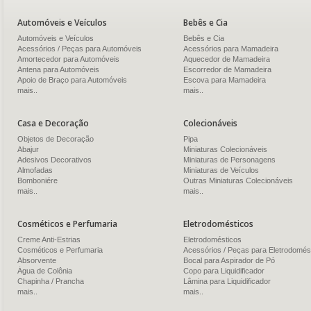
Automóveis e Veículos
Bebês e Cia
Automóveis e Veículos
Bebês e Cia
Acessórios / Peças para Automóveis
Acessórios para Mamadeira
Amortecedor para Automóveis
Aquecedor de Mamadeira
Antena para Automóveis
Escorredor de Mamadeira
Apoio de Braço para Automóveis
Escova para Mamadeira
mais..
mais..
Casa e Decoração
Colecionáveis
Objetos de Decoração
Pipa
Abajur
Miniaturas Colecionáveis
Adesivos Decorativos
Miniaturas de Personagens
Almofadas
Miniaturas de Veículos
Bomboniére
Outras Miniaturas Colecionáveis
mais..
mais..
Cosméticos e Perfumaria
Eletrodomésticos
Creme Anti-Estrias
Eletrodomésticos
Cosméticos e Perfumaria
Acessórios / Peças para Eletrodomés
Absorvente
Bocal para Aspirador de Pó
Água de Colônia
Copo para Liquidificador
Chapinha / Prancha
Lâmina para Liquidificador
mais..
mais..