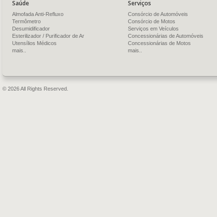
Saúde
Serviços
Almofada Anti-Refluxo
Consórcio de Automóveis
Termômetro
Consórcio de Motos
Desumidificador
Serviços em Veículos
Esterilizador / Purificador de Ar
Concessionárias de Automóveis
Utensílios Médicos
Concessionárias de Motos
mais..
mais..
© 2026 All Rights Reserved.