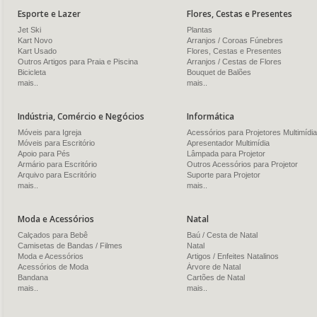
Esporte e Lazer
Flores, Cestas e Presentes
Jet Ski
Plantas
Kart Novo
Arranjos / Coroas Fúnebres
Kart Usado
Flores, Cestas e Presentes
Outros Artigos para Praia e Piscina
Arranjos / Cestas de Flores
Bicicleta
Bouquet de Balões
mais..
mais..
Indústria, Comércio e Negócios
Informática
Móveis para Igreja
Acessórios para Projetores Multimídia
Móveis para Escritório
Apresentador Multimídia
Apoio para Pés
Lâmpada para Projetor
Armário para Escritório
Outros Acessórios para Projetor
Arquivo para Escritório
Suporte para Projetor
mais..
mais..
Moda e Acessórios
Natal
Calçados para Bebê
Baú / Cesta de Natal
Camisetas de Bandas / Filmes
Natal
Moda e Acessórios
Artigos / Enfeites Natalinos
Acessórios de Moda
Árvore de Natal
Bandana
Cartões de Natal
mais..
mais..