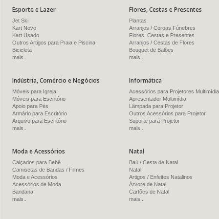
Esporte e Lazer
Flores, Cestas e Presentes
Jet Ski
Plantas
Kart Novo
Arranjos / Coroas Fúnebres
Kart Usado
Flores, Cestas e Presentes
Outros Artigos para Praia e Piscina
Arranjos / Cestas de Flores
Bicicleta
Bouquet de Balões
mais..
mais..
Indústria, Comércio e Negócios
Informática
Móveis para Igreja
Acessórios para Projetores Multimídia
Móveis para Escritório
Apresentador Multimídia
Apoio para Pés
Lâmpada para Projetor
Armário para Escritório
Outros Acessórios para Projetor
Arquivo para Escritório
Suporte para Projetor
mais..
mais..
Moda e Acessórios
Natal
Calçados para Bebê
Baú / Cesta de Natal
Camisetas de Bandas / Filmes
Natal
Moda e Acessórios
Artigos / Enfeites Natalinos
Acessórios de Moda
Árvore de Natal
Bandana
Cartões de Natal
mais..
mais..