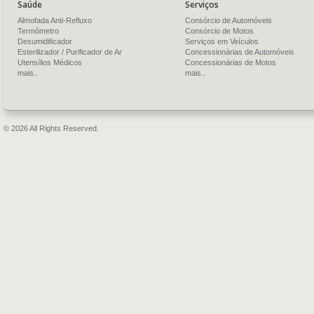
Saúde
Serviços
Almofada Anti-Refluxo
Consórcio de Automóveis
Termômetro
Consórcio de Motos
Desumidificador
Serviços em Veículos
Esterilizador / Purificador de Ar
Concessionárias de Automóveis
Utensílios Médicos
Concessionárias de Motos
mais..
mais..
© 2026 All Rights Reserved.