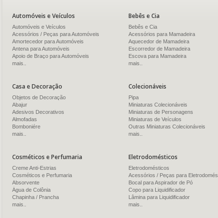
Automóveis e Veículos
Bebês e Cia
Automóveis e Veículos
Bebês e Cia
Acessórios / Peças para Automóveis
Acessórios para Mamadeira
Amortecedor para Automóveis
Aquecedor de Mamadeira
Antena para Automóveis
Escorredor de Mamadeira
Apoio de Braço para Automóveis
Escova para Mamadeira
mais..
mais..
Casa e Decoração
Colecionáveis
Objetos de Decoração
Pipa
Abajur
Miniaturas Colecionáveis
Adesivos Decorativos
Miniaturas de Personagens
Almofadas
Miniaturas de Veículos
Bomboniére
Outras Miniaturas Colecionáveis
mais..
mais..
Cosméticos e Perfumaria
Eletrodomésticos
Creme Anti-Estrias
Eletrodomésticos
Cosméticos e Perfumaria
Acessórios / Peças para Eletrodomés
Absorvente
Bocal para Aspirador de Pó
Água de Colônia
Copo para Liquidificador
Chapinha / Prancha
Lâmina para Liquidificador
mais..
mais..