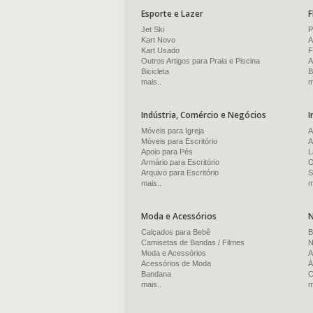
Esporte e Lazer
F
Jet Ski
P
Kart Novo
A
Kart Usado
F
Outros Artigos para Praia e Piscina
A
Bicicleta
B
mais..
m
Indústria, Comércio e Negócios
I
Móveis para Igreja
A
Móveis para Escritório
A
Apoio para Pés
L
Armário para Escritório
O
Arquivo para Escritório
S
mais..
m
Moda e Acessórios
N
Calçados para Bebê
B
Camisetas de Bandas / Filmes
N
Moda e Acessórios
A
Acessórios de Moda
Á
Bandana
C
mais..
m