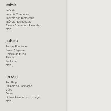
Imóveis
Imóveis
Imóveis Comerciais
Imóveis por Temporada
Imóveis Residenciais
Sítios / Chácaras / Fazendas
mais..
Joalheria
Pedras Preciosas
Joias Religiosas
Relógio de Pulso
Piercing
Joalheria
mais..
Pet Shop
Pet Shop
Animais de Estimação
Cães
Gatos
Outros Animais de Estimação
mais..