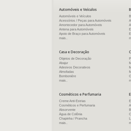
Automóveis e Veículos
B
Automóveis e Veículos
B
Acessórios / Peças para Automóveis
A
Amortecedor para Automóveis
A
Antena para Automóveis
E
Apoio de Braço para Automóveis
E
mais..
m
Casa e Decoração
C
Objetos de Decoração
P
Abajur
M
Adesivos Decorativos
M
Almofadas
M
Bomboniére
O
mais..
m
Cosméticos e Perfumaria
E
Creme Anti-Estrias
E
Cosméticos e Perfumaria
A
Absorvente
B
Água de Colônia
C
Chapinha / Prancha
L
mais..
m