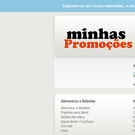
Cadastre-se em nossa newsletter, e rec
Alimentos e Bebidas
A
Alimentos e Bebidas
A
Papinha para Bebê
C
Bebida Alcoólica
E
Aguardente / Cachaça
F
Cerveja
G
mais..
m