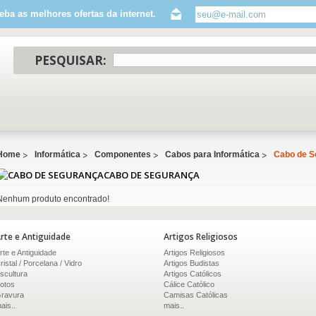
eba as melhores ofertas da internet.
PESQUISAR:
Home
Informática
Componentes
Cabos para Informática
Cabo de S
CABO DE SEGURANÇA
Nenhum produto encontrado!
rte e Antiguidade
Artigos Religiosos
rte e Antiguidade
Artigos Religiosos
ristal / Porcelana / Vidro
Artigos Budistas
scultura
Artigos Católicos
otos
Cálice Católico
ravura
Camisas Católicas
ais..
mais..