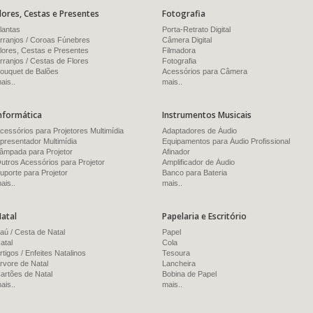
lores, Cestas e Presentes
Fotografia
lantas
Porta-Retrato Digital
rranjos / Coroas Fúnebres
Câmera Digital
lores, Cestas e Presentes
Filmadora
rranjos / Cestas de Flores
Fotografia
ouquet de Balões
Acessórios para Câmera
ais..
mais..
nformática
Instrumentos Musicais
cessórios para Projetores Multimídia
Adaptadores de Áudio
presentador Multimídia
Equipamentos para Áudio Profissional
âmpada para Projetor
Afinador
utros Acessórios para Projetor
Amplificador de Áudio
uporte para Projetor
Banco para Bateria
ais..
mais..
atal
Papelaria e Escritório
aú / Cesta de Natal
Papel
atal
Cola
rtigos / Enfeites Natalinos
Tesoura
rvore de Natal
Lancheira
artões de Natal
Bobina de Papel
ais..
mais..