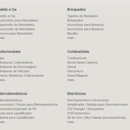
ebês e Cia
Brinquedos
ebês e Cia
Tapetes de Atividades
cessórios para Mamadeira
Brinquedos
quecedor de Mamadeira
Acessórios para Bonecas
scorredor de Mamadeira
Acessórios para Bonecos
scova para Mamadeira
Baralho
ais..
mais..
olecionáveis
Combustíveis
ipa
Combustíveis
iniaturas Colecionáveis
Alcool Santa Catarina
iniaturas de Personagens
Diesel
iniaturas de Veículos
Diesel Acre
utras Miniaturas Colecionáveis
Diesel Alagoas
ais..
mais..
letrodomésticos
Eletrônicos
letrodomésticos
Som Automotivo e Acessórios
cessórios / Peças para Eletrodomésticos
Amplificador / Módulo para Som Automotivo
ocal para Aspirador de Pó
CD Changer / Disqueteira
opo para Liquidificador
DVD Automotivo
âmina para Liquidificador
Kit de Som / Alto-Falante para Automóveis
ais..
mais..