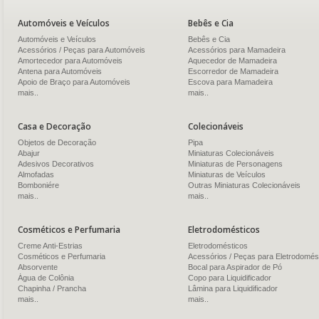
Automóveis e Veículos
Bebês e Cia
Automóveis e Veículos
Bebês e Cia
Acessórios / Peças para Automóveis
Acessórios para Mamadeira
Amortecedor para Automóveis
Aquecedor de Mamadeira
Antena para Automóveis
Escorredor de Mamadeira
Apoio de Braço para Automóveis
Escova para Mamadeira
mais..
mais..
Casa e Decoração
Colecionáveis
Objetos de Decoração
Pipa
Abajur
Miniaturas Colecionáveis
Adesivos Decorativos
Miniaturas de Personagens
Almofadas
Miniaturas de Veículos
Bomboniére
Outras Miniaturas Colecionáveis
mais..
mais..
Cosméticos e Perfumaria
Eletrodomésticos
Creme Anti-Estrias
Eletrodomésticos
Cosméticos e Perfumaria
Acessórios / Peças para Eletrodomés
Absorvente
Bocal para Aspirador de Pó
Água de Colônia
Copo para Liquidificador
Chapinha / Prancha
Lâmina para Liquidificador
mais..
mais..