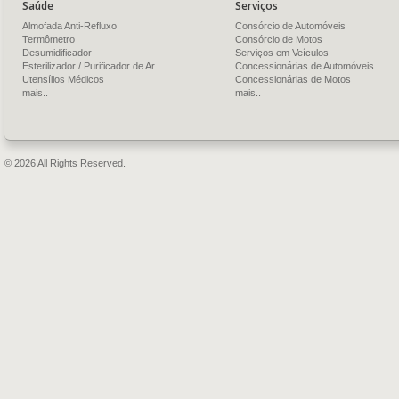
Saúde
Serviços
Almofada Anti-Refluxo
Consórcio de Automóveis
Termômetro
Consórcio de Motos
Desumidificador
Serviços em Veículos
Esterilizador / Purificador de Ar
Concessionárias de Automóveis
Utensílios Médicos
Concessionárias de Motos
mais..
mais..
© 2026 All Rights Reserved.