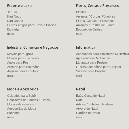
Esporte e Lazer
Flores, Cestas e Presentes
Jet Ski
Plantas
Kart Novo
Arranjos / Coroas Fúnebres
Kart Usado
Flores, Cestas e Presentes
Outros Artigos para Praia e Piscina
Arranjos / Cestas de Flores
Bicicleta
Bouquet de Balões
mais..
mais..
Indústria, Comércio e Negócios
Informática
Móveis para Igreja
Acessórios para Projetores Multimídia
Móveis para Escritório
Apresentador Multimídia
Apoio para Pés
Lâmpada para Projetor
Armário para Escritório
Outros Acessórios para Projetor
Arquivo para Escritório
Suporte para Projetor
mais..
mais..
Moda e Acessórios
Natal
Calçados para Bebê
Baú / Cesta de Natal
Camisetas de Bandas / Filmes
Natal
Moda e Acessórios
Artigos / Enfeites Natalinos
Acessórios de Moda
Árvore de Natal
Bandana
Cartões de Natal
mais..
mais..