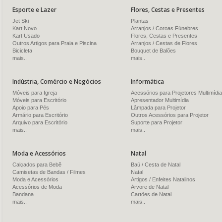
Esporte e Lazer
Flores, Cestas e Presentes
Jet Ski
Plantas
Kart Novo
Arranjos / Coroas Fúnebres
Kart Usado
Flores, Cestas e Presentes
Outros Artigos para Praia e Piscina
Arranjos / Cestas de Flores
Bicicleta
Bouquet de Balões
mais..
mais..
Indústria, Comércio e Negócios
Informática
Móveis para Igreja
Acessórios para Projetores Multimídia
Móveis para Escritório
Apresentador Multimídia
Apoio para Pés
Lâmpada para Projetor
Armário para Escritório
Outros Acessórios para Projetor
Arquivo para Escritório
Suporte para Projetor
mais..
mais..
Moda e Acessórios
Natal
Calçados para Bebê
Baú / Cesta de Natal
Camisetas de Bandas / Filmes
Natal
Moda e Acessórios
Artigos / Enfeites Natalinos
Acessórios de Moda
Árvore de Natal
Bandana
Cartões de Natal
mais..
mais..