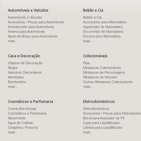
Automóveis e Veículos
Bebês e Cia
Automóveis e Veículos
Bebês e Cia
Acessórios / Peças para Automóveis
Acessórios para Mamadeira
Amortecedor para Automóveis
Aquecedor de Mamadeira
Antena para Automóveis
Escorredor de Mamadeira
Apoio de Braço para Automóveis
Escova para Mamadeira
mais..
mais..
Casa e Decoração
Colecionáveis
Objetos de Decoração
Pipa
Abajur
Miniaturas Colecionáveis
Adesivos Decorativos
Miniaturas de Personagens
Almofadas
Miniaturas de Veículos
Bomboniére
Outras Miniaturas Colecionáveis
mais..
mais..
Cosméticos e Perfumaria
Eletrodomésticos
Creme Anti-Estrias
Eletrodomésticos
Cosméticos e Perfumaria
Acessórios / Peças para Eletrodomés
Absorvente
Bocal para Aspirador de Pó
Água de Colônia
Copo para Liquidificador
Chapinha / Prancha
Lâmina para Liquidificador
mais..
mais..