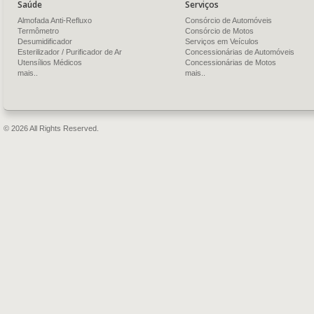
Saúde
Serviços
Almofada Anti-Refluxo
Consórcio de Automóveis
Termômetro
Consórcio de Motos
Desumidificador
Serviços em Veículos
Esterilizador / Purificador de Ar
Concessionárias de Automóveis
Utensílios Médicos
Concessionárias de Motos
mais..
mais..
© 2026 All Rights Reserved.