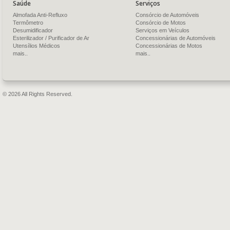
Saúde
Serviços
Almofada Anti-Refluxo
Consórcio de Automóveis
Termômetro
Consórcio de Motos
Desumidificador
Serviços em Veículos
Esterilizador / Purificador de Ar
Concessionárias de Automóveis
Utensílios Médicos
Concessionárias de Motos
mais..
mais..
© 2026 All Rights Reserved.