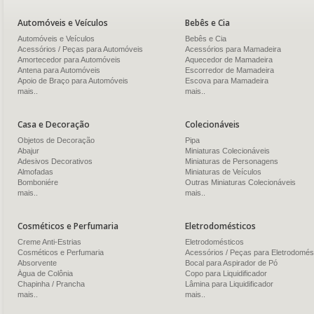
Automóveis e Veículos
Bebês e Cia
Automóveis e Veículos
Bebês e Cia
Acessórios / Peças para Automóveis
Acessórios para Mamadeira
Amortecedor para Automóveis
Aquecedor de Mamadeira
Antena para Automóveis
Escorredor de Mamadeira
Apoio de Braço para Automóveis
Escova para Mamadeira
mais..
mais..
Casa e Decoração
Colecionáveis
Objetos de Decoração
Pipa
Abajur
Miniaturas Colecionáveis
Adesivos Decorativos
Miniaturas de Personagens
Almofadas
Miniaturas de Veículos
Bomboniére
Outras Miniaturas Colecionáveis
mais..
mais..
Cosméticos e Perfumaria
Eletrodomésticos
Creme Anti-Estrias
Eletrodomésticos
Cosméticos e Perfumaria
Acessórios / Peças para Eletrodomés
Absorvente
Bocal para Aspirador de Pó
Água de Colônia
Copo para Liquidificador
Chapinha / Prancha
Lâmina para Liquidificador
mais..
mais..