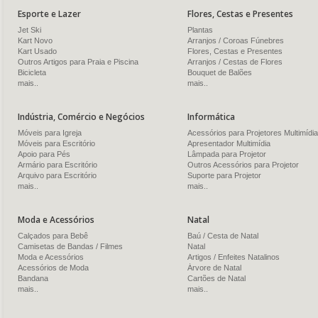
Esporte e Lazer
Flores, Cestas e Presentes
Jet Ski
Plantas
Kart Novo
Arranjos / Coroas Fúnebres
Kart Usado
Flores, Cestas e Presentes
Outros Artigos para Praia e Piscina
Arranjos / Cestas de Flores
Bicicleta
Bouquet de Balões
mais..
mais..
Indústria, Comércio e Negócios
Informática
Móveis para Igreja
Acessórios para Projetores Multimídia
Móveis para Escritório
Apresentador Multimídia
Apoio para Pés
Lâmpada para Projetor
Armário para Escritório
Outros Acessórios para Projetor
Arquivo para Escritório
Suporte para Projetor
mais..
mais..
Moda e Acessórios
Natal
Calçados para Bebê
Baú / Cesta de Natal
Camisetas de Bandas / Filmes
Natal
Moda e Acessórios
Artigos / Enfeites Natalinos
Acessórios de Moda
Árvore de Natal
Bandana
Cartões de Natal
mais..
mais..