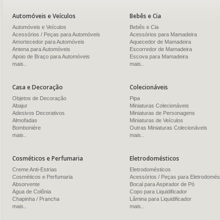
Automóveis e Veículos
Bebês e Cia
Automóveis e Veículos
Bebês e Cia
Acessórios / Peças para Automóveis
Acessórios para Mamadeira
Amortecedor para Automóveis
Aquecedor de Mamadeira
Antena para Automóveis
Escorredor de Mamadeira
Apoio de Braço para Automóveis
Escova para Mamadeira
mais..
mais..
Casa e Decoração
Colecionáveis
Objetos de Decoração
Pipa
Abajur
Miniaturas Colecionáveis
Adesivos Decorativos
Miniaturas de Personagens
Almofadas
Miniaturas de Veículos
Bomboniére
Outras Miniaturas Colecionáveis
mais..
mais..
Cosméticos e Perfumaria
Eletrodomésticos
Creme Anti-Estrias
Eletrodomésticos
Cosméticos e Perfumaria
Acessórios / Peças para Eletrodomés
Absorvente
Bocal para Aspirador de Pó
Água de Colônia
Copo para Liquidificador
Chapinha / Prancha
Lâmina para Liquidificador
mais..
mais..