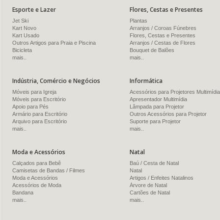
Esporte e Lazer
Flores, Cestas e Presentes
Jet Ski
Plantas
Kart Novo
Arranjos / Coroas Fúnebres
Kart Usado
Flores, Cestas e Presentes
Outros Artigos para Praia e Piscina
Arranjos / Cestas de Flores
Bicicleta
Bouquet de Balões
mais..
mais..
Indústria, Comércio e Negócios
Informática
Móveis para Igreja
Acessórios para Projetores Multimídia
Móveis para Escritório
Apresentador Multimídia
Apoio para Pés
Lâmpada para Projetor
Armário para Escritório
Outros Acessórios para Projetor
Arquivo para Escritório
Suporte para Projetor
mais..
mais..
Moda e Acessórios
Natal
Calçados para Bebê
Baú / Cesta de Natal
Camisetas de Bandas / Filmes
Natal
Moda e Acessórios
Artigos / Enfeites Natalinos
Acessórios de Moda
Árvore de Natal
Bandana
Cartões de Natal
mais..
mais..