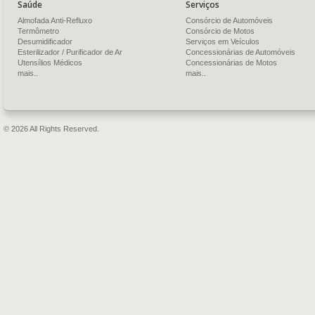
Saúde
Serviços
Almofada Anti-Refluxo
Consórcio de Automóveis
Termômetro
Consórcio de Motos
Desumidificador
Serviços em Veículos
Esterilizador / Purificador de Ar
Concessionárias de Automóveis
Utensílios Médicos
Concessionárias de Motos
mais..
mais..
© 2026 All Rights Reserved.