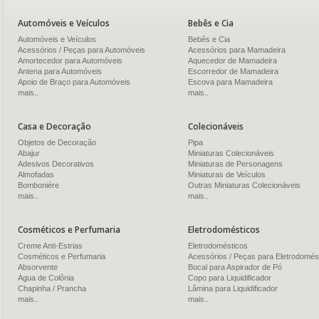
Automóveis e Veículos
Bebês e Cia
Automóveis e Veículos
Bebês e Cia
Acessórios / Peças para Automóveis
Acessórios para Mamadeira
Amortecedor para Automóveis
Aquecedor de Mamadeira
Antena para Automóveis
Escorredor de Mamadeira
Apoio de Braço para Automóveis
Escova para Mamadeira
mais..
mais..
Casa e Decoração
Colecionáveis
Objetos de Decoração
Pipa
Abajur
Miniaturas Colecionáveis
Adesivos Decorativos
Miniaturas de Personagens
Almofadas
Miniaturas de Veículos
Bomboniére
Outras Miniaturas Colecionáveis
mais..
mais..
Cosméticos e Perfumaria
Eletrodomésticos
Creme Anti-Estrias
Eletrodomésticos
Cosméticos e Perfumaria
Acessórios / Peças para Eletrodomés
Absorvente
Bocal para Aspirador de Pó
Água de Colônia
Copo para Liquidificador
Chapinha / Prancha
Lâmina para Liquidificador
mais..
mais..