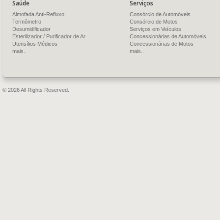
Saúde
Serviços
Almofada Anti-Refluxo
Consórcio de Automóveis
Termômetro
Consórcio de Motos
Desumidificador
Serviços em Veículos
Esterilizador / Purificador de Ar
Concessionárias de Automóveis
Utensílios Médicos
Concessionárias de Motos
mais..
mais..
© 2026 All Rights Reserved.