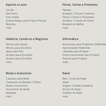
Esporte e Lazer
Flores, Cestas e Presentes
Jet Ski
Plantas
Kart Novo
Arranjos / Coroas Fúnebres
Kart Usado
Flores, Cestas e Presentes
Outros Artigos para Praia e Piscina
Arranjos / Cestas de Flores
Bicicleta
Bouquet de Balões
mais..
mais..
Indústria, Comércio e Negócios
Informática
Móveis para Igreja
Acessórios para Projetores Multimídia
Móveis para Escritório
Apresentador Multimídia
Apoio para Pés
Lâmpada para Projetor
Armário para Escritório
Outros Acessórios para Projetor
Arquivo para Escritório
Suporte para Projetor
mais..
mais..
Moda e Acessórios
Natal
Calçados para Bebê
Baú / Cesta de Natal
Camisetas de Bandas / Filmes
Natal
Moda e Acessórios
Artigos / Enfeites Natalinos
Acessórios de Moda
Árvore de Natal
Bandana
Cartões de Natal
mais..
mais..