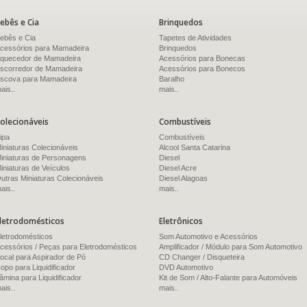
ebês e Cia
Brinquedos
ebês e Cia
Tapetes de Atividades
cessórios para Mamadeira
Brinquedos
quecedor de Mamadeira
Acessórios para Bonecas
scorredor de Mamadeira
Acessórios para Bonecos
scova para Mamadeira
Baralho
ais..
mais..
olecionáveis
Combustíveis
ipa
Combustíveis
iniaturas Colecionáveis
Alcool Santa Catarina
iniaturas de Personagens
Diesel
iniaturas de Veículos
Diesel Acre
utras Miniaturas Colecionáveis
Diesel Alagoas
ais..
mais..
letrodomésticos
Eletrônicos
letrodomésticos
Som Automotivo e Acessórios
cessórios / Peças para Eletrodomésticos
Amplificador / Módulo para Som Automotivo
ocal para Aspirador de Pó
CD Changer / Disqueteira
opo para Liquidificador
DVD Automotivo
âmina para Liquidificador
Kit de Som / Alto-Falante para Automóveis
ais..
mais..