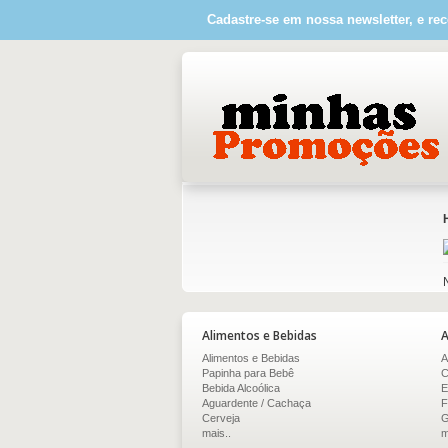
Cadastre-se em nossa newsletter, e rec
Alimentos e Bebidas
A
Alimentos e Bebidas
A
Papinha para Bebê
C
Bebida Alcoólica
E
Aguardente / Cachaça
F
Cerveja
G
mais..
m