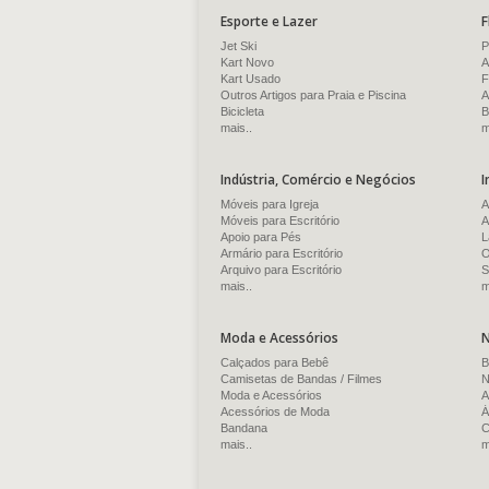
Esporte e Lazer
F
Jet Ski
P
Kart Novo
A
Kart Usado
F
Outros Artigos para Praia e Piscina
A
Bicicleta
B
mais..
m
Indústria, Comércio e Negócios
I
Móveis para Igreja
A
Móveis para Escritório
A
Apoio para Pés
L
Armário para Escritório
O
Arquivo para Escritório
S
mais..
m
Moda e Acessórios
N
Calçados para Bebê
B
Camisetas de Bandas / Filmes
N
Moda e Acessórios
A
Acessórios de Moda
Á
Bandana
C
mais..
m