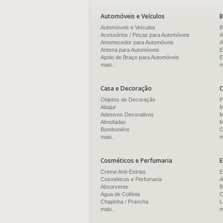
Automóveis e Veículos
B
Automóveis e Veículos
B
Acessórios / Peças para Automóveis
A
Amortecedor para Automóveis
A
Antena para Automóveis
E
Apoio de Braço para Automóveis
E
mais..
m
Casa e Decoração
C
Objetos de Decoração
P
Abajur
M
Adesivos Decorativos
M
Almofadas
M
Bomboniére
O
mais..
m
Cosméticos e Perfumaria
E
Creme Anti-Estrias
E
Cosméticos e Perfumaria
A
Absorvente
B
Água de Colônia
C
Chapinha / Prancha
L
mais..
m