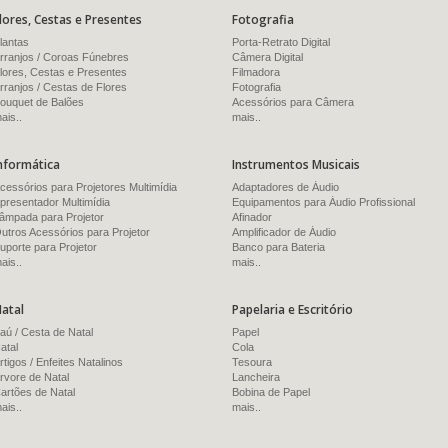
lores, Cestas e Presentes
Fotografia
lantas
Porta-Retrato Digital
rranjos / Coroas Fúnebres
Câmera Digital
lores, Cestas e Presentes
Filmadora
rranjos / Cestas de Flores
Fotografia
ouquet de Balões
Acessórios para Câmera
ais..
mais..
nformática
Instrumentos Musicais
cessórios para Projetores Multimídia
Adaptadores de Áudio
presentador Multimídia
Equipamentos para Áudio Profissional
âmpada para Projetor
Afinador
utros Acessórios para Projetor
Amplificador de Áudio
uporte para Projetor
Banco para Bateria
ais..
mais..
atal
Papelaria e Escritório
aú / Cesta de Natal
Papel
atal
Cola
rtigos / Enfeites Natalinos
Tesoura
rvore de Natal
Lancheira
artões de Natal
Bobina de Papel
ais..
mais..