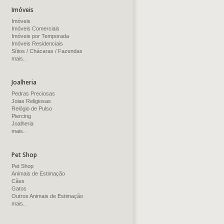
Imóveis
Imóveis
Imóveis Comerciais
Imóveis por Temporada
Imóveis Residenciais
Sítios / Chácaras / Fazendas
mais..
Joalheria
Pedras Preciosas
Joias Religiosas
Relógio de Pulso
Piercing
Joalheria
mais..
Pet Shop
Pet Shop
Animais de Estimação
Cães
Gatos
Outros Animais de Estimação
mais..