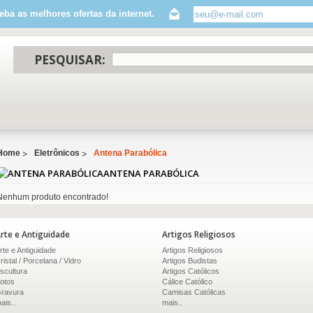
eba as melhores ofertas da internet.
PESQUISAR:
Home
Eletrônicos
Antena Parabólica
ANTENA PARABÓLICA
Nenhum produto encontrado!
rte e Antiguidade
Artigos Religiosos
rte e Antiguidade
Artigos Religiosos
ristal / Porcelana / Vidro
Artigos Budistas
scultura
Artigos Católicos
otos
Cálice Católico
ravura
Camisas Católicas
ais..
mais..