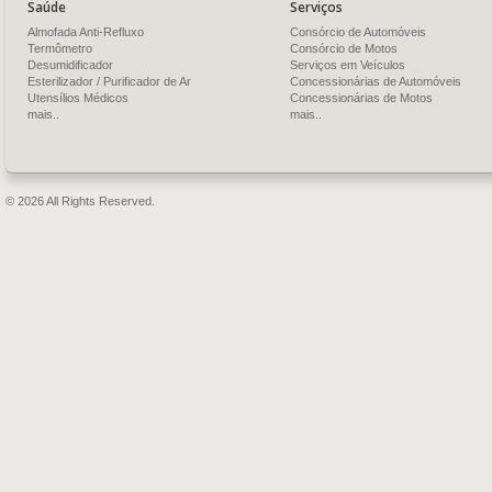
Saúde
Serviços
Almofada Anti-Refluxo
Consórcio de Automóveis
Termômetro
Consórcio de Motos
Desumidificador
Serviços em Veículos
Esterilizador / Purificador de Ar
Concessionárias de Automóveis
Utensílios Médicos
Concessionárias de Motos
mais..
mais..
© 2026 All Rights Reserved.