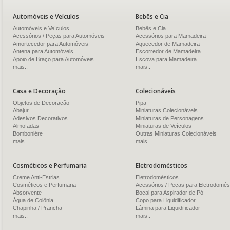
Automóveis e Veículos
Bebês e Cia
Automóveis e Veículos
Bebês e Cia
Acessórios / Peças para Automóveis
Acessórios para Mamadeira
Amortecedor para Automóveis
Aquecedor de Mamadeira
Antena para Automóveis
Escorredor de Mamadeira
Apoio de Braço para Automóveis
Escova para Mamadeira
mais..
mais..
Casa e Decoração
Colecionáveis
Objetos de Decoração
Pipa
Abajur
Miniaturas Colecionáveis
Adesivos Decorativos
Miniaturas de Personagens
Almofadas
Miniaturas de Veículos
Bomboniére
Outras Miniaturas Colecionáveis
mais..
mais..
Cosméticos e Perfumaria
Eletrodomésticos
Creme Anti-Estrias
Eletrodomésticos
Cosméticos e Perfumaria
Acessórios / Peças para Eletrodomés
Absorvente
Bocal para Aspirador de Pó
Água de Colônia
Copo para Liquidificador
Chapinha / Prancha
Lâmina para Liquidificador
mais..
mais..