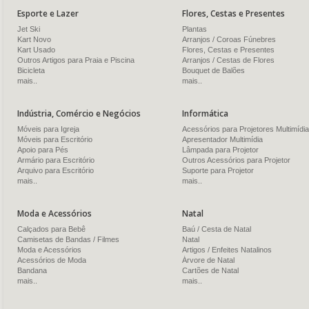
Esporte e Lazer
Flores, Cestas e Presentes
Jet Ski
Plantas
Kart Novo
Arranjos / Coroas Fúnebres
Kart Usado
Flores, Cestas e Presentes
Outros Artigos para Praia e Piscina
Arranjos / Cestas de Flores
Bicicleta
Bouquet de Balões
mais..
mais..
Indústria, Comércio e Negócios
Informática
Móveis para Igreja
Acessórios para Projetores Multimídia
Móveis para Escritório
Apresentador Multimídia
Apoio para Pés
Lâmpada para Projetor
Armário para Escritório
Outros Acessórios para Projetor
Arquivo para Escritório
Suporte para Projetor
mais..
mais..
Moda e Acessórios
Natal
Calçados para Bebê
Baú / Cesta de Natal
Camisetas de Bandas / Filmes
Natal
Moda e Acessórios
Artigos / Enfeites Natalinos
Acessórios de Moda
Árvore de Natal
Bandana
Cartões de Natal
mais..
mais..