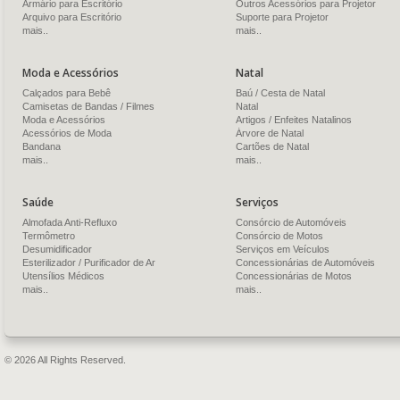
Armário para Escritório
Outros Acessórios para Projetor
Arquivo para Escritório
Suporte para Projetor
mais..
mais..
Moda e Acessórios
Natal
Calçados para Bebê
Baú / Cesta de Natal
Camisetas de Bandas / Filmes
Natal
Moda e Acessórios
Artigos / Enfeites Natalinos
Acessórios de Moda
Árvore de Natal
Bandana
Cartões de Natal
mais..
mais..
Saúde
Serviços
Almofada Anti-Refluxo
Consórcio de Automóveis
Termômetro
Consórcio de Motos
Desumidificador
Serviços em Veículos
Esterilizador / Purificador de Ar
Concessionárias de Automóveis
Utensílios Médicos
Concessionárias de Motos
mais..
mais..
© 2026 All Rights Reserved.