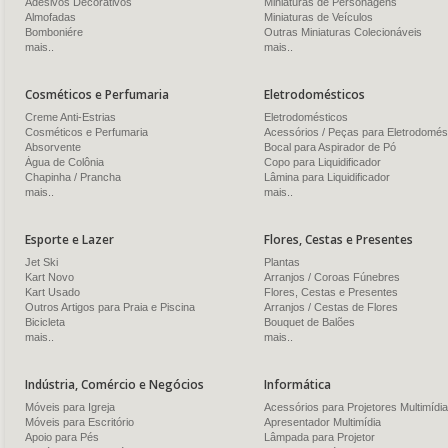
Adesivos Decorativos
Miniaturas de Personagens
Almofadas
Miniaturas de Veículos
Bomboniére
Outras Miniaturas Colecionáveis
mais..
mais..
Cosméticos e Perfumaria
Eletrodomésticos
Creme Anti-Estrias
Eletrodomésticos
Cosméticos e Perfumaria
Acessórios / Peças para Eletrodomés
Absorvente
Bocal para Aspirador de Pó
Água de Colônia
Copo para Liquidificador
Chapinha / Prancha
Lâmina para Liquidificador
mais..
mais..
Esporte e Lazer
Flores, Cestas e Presentes
Jet Ski
Plantas
Kart Novo
Arranjos / Coroas Fúnebres
Kart Usado
Flores, Cestas e Presentes
Outros Artigos para Praia e Piscina
Arranjos / Cestas de Flores
Bicicleta
Bouquet de Balões
mais..
mais..
Indústria, Comércio e Negócios
Informática
Móveis para Igreja
Acessórios para Projetores Multimídia
Móveis para Escritório
Apresentador Multimídia
Apoio para Pés
Lâmpada para Projetor