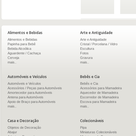
Alimentos e Bebidas
Arte e Antiguidade
Alimentos e Bebidas
Arte e Antiguidade
Papinha para Bebê
Cristal / Porcelana / Vidro
Bebida Alcoólica
Escultura
Aguardente / Cachaça
Fotos
Cerveja
Gravura
mais..
mais..
Automóveis e Veículos
Bebês e Cia
Automóveis e Veículos
Bebês e Cia
Acessórios / Peças para Automóveis
Acessórios para Mamadeira
Amortecedor para Automóveis
Aquecedor de Mamadeira
Antena para Automóveis
Escorredor de Mamadeira
Apoio de Braço para Automóveis
Escova para Mamadeira
mais..
mais..
Casa e Decoração
Colecionáveis
Objetos de Decoração
Pipa
Abajur
Miniaturas Colecionáveis