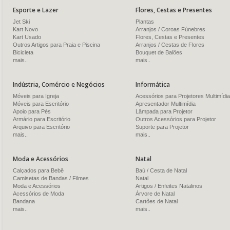
Esporte e Lazer
Flores, Cestas e Presentes
Jet Ski
Plantas
Kart Novo
Arranjos / Coroas Fúnebres
Kart Usado
Flores, Cestas e Presentes
Outros Artigos para Praia e Piscina
Arranjos / Cestas de Flores
Bicicleta
Bouquet de Balões
mais..
mais..
Indústria, Comércio e Negócios
Informática
Móveis para Igreja
Acessórios para Projetores Multimídia
Móveis para Escritório
Apresentador Multimídia
Apoio para Pés
Lâmpada para Projetor
Armário para Escritório
Outros Acessórios para Projetor
Arquivo para Escritório
Suporte para Projetor
mais..
mais..
Moda e Acessórios
Natal
Calçados para Bebê
Baú / Cesta de Natal
Camisetas de Bandas / Filmes
Natal
Moda e Acessórios
Artigos / Enfeites Natalinos
Acessórios de Moda
Árvore de Natal
Bandana
Cartões de Natal
mais..
mais..