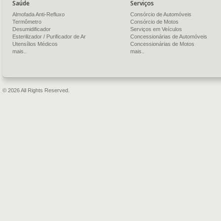
Saúde
Serviços
Almofada Anti-Refluxo
Consórcio de Automóveis
Termômetro
Consórcio de Motos
Desumidificador
Serviços em Veículos
Esterilizador / Purificador de Ar
Concessionárias de Automóveis
Utensílios Médicos
Concessionárias de Motos
mais..
mais..
© 2026 All Rights Reserved.