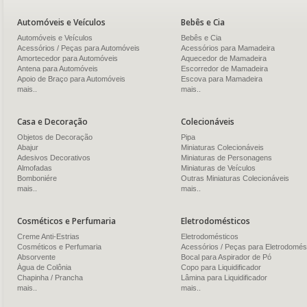
Automóveis e Veículos
Bebês e Cia
Automóveis e Veículos
Bebês e Cia
Acessórios / Peças para Automóveis
Acessórios para Mamadeira
Amortecedor para Automóveis
Aquecedor de Mamadeira
Antena para Automóveis
Escorredor de Mamadeira
Apoio de Braço para Automóveis
Escova para Mamadeira
mais..
mais..
Casa e Decoração
Colecionáveis
Objetos de Decoração
Pipa
Abajur
Miniaturas Colecionáveis
Adesivos Decorativos
Miniaturas de Personagens
Almofadas
Miniaturas de Veículos
Bomboniére
Outras Miniaturas Colecionáveis
mais..
mais..
Cosméticos e Perfumaria
Eletrodomésticos
Creme Anti-Estrias
Eletrodomésticos
Cosméticos e Perfumaria
Acessórios / Peças para Eletrodomés
Absorvente
Bocal para Aspirador de Pó
Água de Colônia
Copo para Liquidificador
Chapinha / Prancha
Lâmina para Liquidificador
mais..
mais..