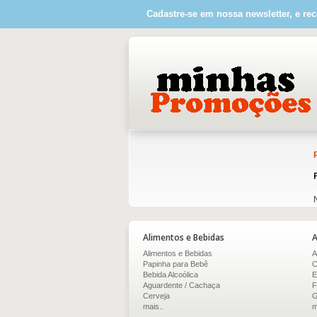
Cadastre-se em nossa newsletter, e rec
Alimentos e Bebidas
A
Alimentos e Bebidas
A
Papinha para Bebê
C
Bebida Alcoólica
E
Aguardente / Cachaça
F
Cerveja
G
mais..
m