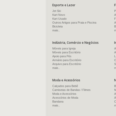
Esporte e Lazer
F
Jet Ski
P
Kart Novo
A
Kart Usado
F
Outros Artigos para Praia e Piscina
A
Bicicleta
B
mais..
m
Indústria, Comércio e Negócios
I
Móveis para Igreja
A
Móveis para Escritório
A
Apoio para Pés
L
Armário para Escritório
O
Arquivo para Escritório
S
mais..
m
Moda e Acessórios
N
Calçados para Bebê
B
Camisetas de Bandas / Filmes
N
Moda e Acessórios
A
Acessórios de Moda
Á
Bandana
C
mais..
m