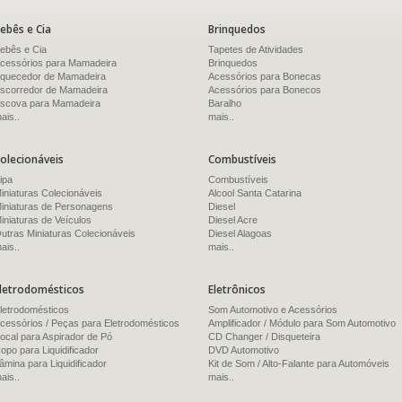
ebês e Cia
Brinquedos
ebês e Cia
Tapetes de Atividades
cessórios para Mamadeira
Brinquedos
quecedor de Mamadeira
Acessórios para Bonecas
scorredor de Mamadeira
Acessórios para Bonecos
scova para Mamadeira
Baralho
ais..
mais..
olecionáveis
Combustíveis
ipa
Combustíveis
iniaturas Colecionáveis
Alcool Santa Catarina
iniaturas de Personagens
Diesel
iniaturas de Veículos
Diesel Acre
utras Miniaturas Colecionáveis
Diesel Alagoas
ais..
mais..
letrodomésticos
Eletrônicos
letrodomésticos
Som Automotivo e Acessórios
cessórios / Peças para Eletrodomésticos
Amplificador / Módulo para Som Automotivo
ocal para Aspirador de Pó
CD Changer / Disqueteira
opo para Liquidificador
DVD Automotivo
âmina para Liquidificador
Kit de Som / Alto-Falante para Automóveis
ais..
mais..