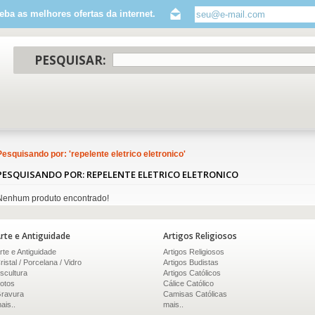
eba as melhores ofertas da internet.
PESQUISAR:
Pesquisando por: '
repelente eletrico eletronico
'
PESQUISANDO POR: REPELENTE ELETRICO ELETRONICO
Nenhum produto encontrado!
rte e Antiguidade
Artigos Religiosos
rte e Antiguidade
Artigos Religiosos
ristal / Porcelana / Vidro
Artigos Budistas
scultura
Artigos Católicos
otos
Cálice Católico
ravura
Camisas Católicas
ais..
mais..