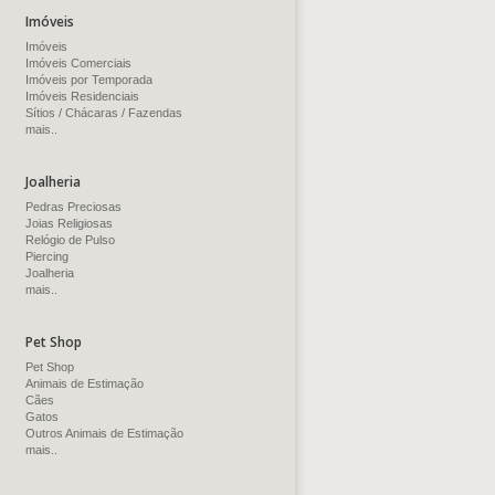
Imóveis
Imóveis
Imóveis Comerciais
Imóveis por Temporada
Imóveis Residenciais
Sítios / Chácaras / Fazendas
mais..
Joalheria
Pedras Preciosas
Joias Religiosas
Relógio de Pulso
Piercing
Joalheria
mais..
Pet Shop
Pet Shop
Animais de Estimação
Cães
Gatos
Outros Animais de Estimação
mais..