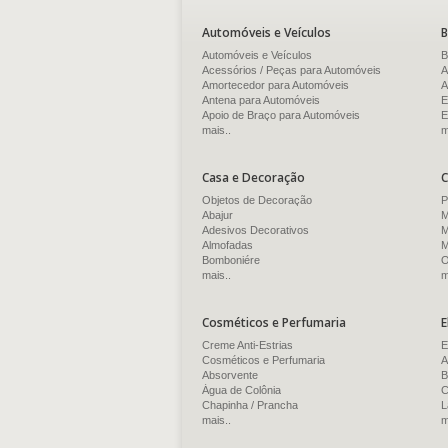
Automóveis e Veículos
B
Automóveis e Veículos
B
Acessórios / Peças para Automóveis
A
Amortecedor para Automóveis
A
Antena para Automóveis
E
Apoio de Braço para Automóveis
E
mais..
m
Casa e Decoração
C
Objetos de Decoração
P
Abajur
M
Adesivos Decorativos
M
Almofadas
M
Bomboniére
O
mais..
m
Cosméticos e Perfumaria
E
Creme Anti-Estrias
E
Cosméticos e Perfumaria
A
Absorvente
B
Água de Colônia
C
Chapinha / Prancha
L
mais..
m