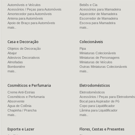
Automóveis e Veículos
Bebês e Cia
Acessórios / Peças para Automóveis
Acessórios para Mamadeira
Amortecedor para Automóveis
Aquecedor de Mamadeira
Antena para Automóveis
Escorredor de Mamadeira
Apoio de Braço para Automóveis
Escova para Mamadeira
mais..
mais..
Casa e Decoração
Colecionáveis
Objetos de Decoração
Pipa
Abajur
Miniaturas Colecionáveis
Adesivos Decorativos
Miniaturas de Personagens
Almofadas
Miniaturas de Veículos
Bomboniére
Outras Miniaturas Colecionáveis
mais..
mais..
Cosméticos e Perfumaria
Eletrodomésticos
Creme Anti-Estrias
Eletrodomésticos
Cosméticos e Perfumaria
Acessórios / Peças para Eletrodomés
Absorvente
Bocal para Aspirador de Pó
Água de Colônia
Copo para Liquidificador
Chapinha / Prancha
Lâmina para Liquidificador
mais..
mais..
Esporte e Lazer
Flores, Cestas e Presentes