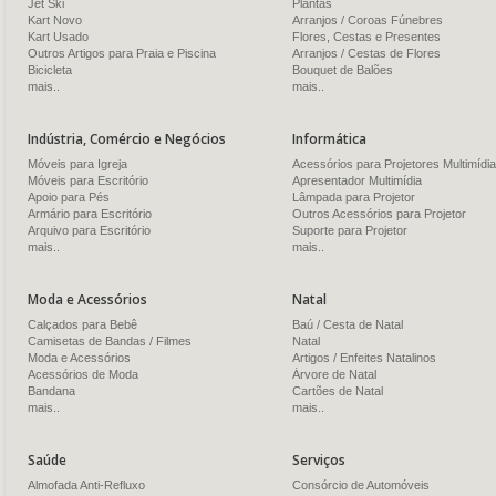
Jet Ski
Plantas
Kart Novo
Arranjos / Coroas Fúnebres
Kart Usado
Flores, Cestas e Presentes
Outros Artigos para Praia e Piscina
Arranjos / Cestas de Flores
Bicicleta
Bouquet de Balões
mais..
mais..
Indústria, Comércio e Negócios
Informática
Móveis para Igreja
Acessórios para Projetores Multimídia
Móveis para Escritório
Apresentador Multimídia
Apoio para Pés
Lâmpada para Projetor
Armário para Escritório
Outros Acessórios para Projetor
Arquivo para Escritório
Suporte para Projetor
mais..
mais..
Moda e Acessórios
Natal
Calçados para Bebê
Baú / Cesta de Natal
Camisetas de Bandas / Filmes
Natal
Moda e Acessórios
Artigos / Enfeites Natalinos
Acessórios de Moda
Árvore de Natal
Bandana
Cartões de Natal
mais..
mais..
Saúde
Serviços
Almofada Anti-Refluxo
Consórcio de Automóveis