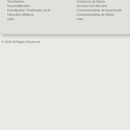
Termômetro
Consórcio de Motos
Desumidificador
Serviços em Veículos
Esterilizador / Purificador de Ar
Concessionárias de Automóveis
Utensílios Médicos
Concessionárias de Motos
mais..
mais..
© 2026 All Rights Reserved.