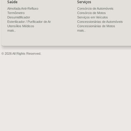
Saúde
Serviços
Almofada Anti-Refluxo
Consórcio de Automóveis
Termômetro
Consórcio de Motos
Desumidificador
Serviços em Veículos
Esterilizador / Purificador de Ar
Concessionárias de Automóveis
Utensílios Médicos
Concessionárias de Motos
mais..
mais..
© 2026 All Rights Reserved.