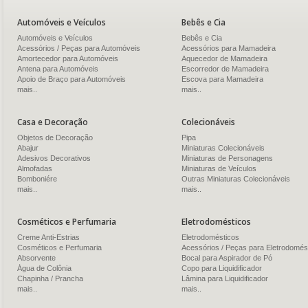
Automóveis e Veículos
Bebês e Cia
Automóveis e Veículos
Bebês e Cia
Acessórios / Peças para Automóveis
Acessórios para Mamadeira
Amortecedor para Automóveis
Aquecedor de Mamadeira
Antena para Automóveis
Escorredor de Mamadeira
Apoio de Braço para Automóveis
Escova para Mamadeira
mais..
mais..
Casa e Decoração
Colecionáveis
Objetos de Decoração
Pipa
Abajur
Miniaturas Colecionáveis
Adesivos Decorativos
Miniaturas de Personagens
Almofadas
Miniaturas de Veículos
Bomboniére
Outras Miniaturas Colecionáveis
mais..
mais..
Cosméticos e Perfumaria
Eletrodomésticos
Creme Anti-Estrias
Eletrodomésticos
Cosméticos e Perfumaria
Acessórios / Peças para Eletrodomés
Absorvente
Bocal para Aspirador de Pó
Água de Colônia
Copo para Liquidificador
Chapinha / Prancha
Lâmina para Liquidificador
mais..
mais..