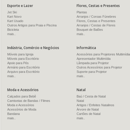
Esporte e Lazer
Flores, Cestas e Presentes
Jet Ski
Plantas
Kart Novo
Arranjos / Coroas Fúnebres
Kart Usado
Flores, Cestas e Presentes
Outros Artigos para Praia e Piscina
Arranjos / Cestas de Flores
Bicicleta
Bouquet de Balões
mais..
mais..
Indústria, Comércio e Negócios
Informática
Móveis para Igreja
Acessórios para Projetores Multimídia
Móveis para Escritório
Apresentador Multimídia
Apoio para Pés
Lâmpada para Projetor
Armário para Escritório
Outros Acessórios para Projetor
Arquivo para Escritório
Suporte para Projetor
mais..
mais..
Moda e Acessórios
Natal
Calçados para Bebê
Baú / Cesta de Natal
Camisetas de Bandas / Filmes
Natal
Moda e Acessórios
Artigos / Enfeites Natalinos
Acessórios de Moda
Árvore de Natal
Bandana
Cartões de Natal
mais..
mais..